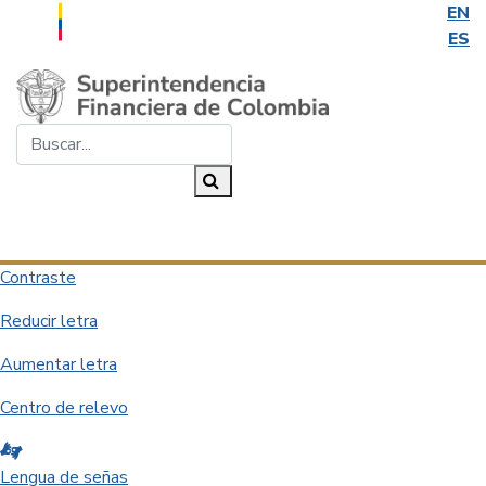
EN
ES
Saltar al contenido principal
Buscar...
Buscar
Desplegar navegación
Contraste
Reducir letra
Aumentar letra
Centro de relevo
Lengua de señas