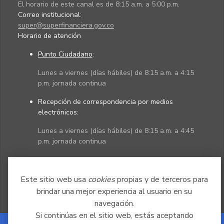
El horario de este canal es de 8:15 a.m. a 5:00 p.m.
Correo institucional:
super@superfinanciera.gov.co
Horario de atención
Punto Ciudadano
:
Lunes a viernes (días hábiles) de 8:15 a.m. a 4:15
p.m. jornada continua
Recepción de correspondencia por medios
electrónicos:
Lunes a viernes (días hábiles) de 8:15 a.m. a 4:45
p.m. jornada continua
Políticas
Mapa del sitio
Este sitio web usa
cookies
propias y de terceros para
brindar una mejor experiencia al usuario en su
navegación.
Si continúas en el sitio web, estás aceptando