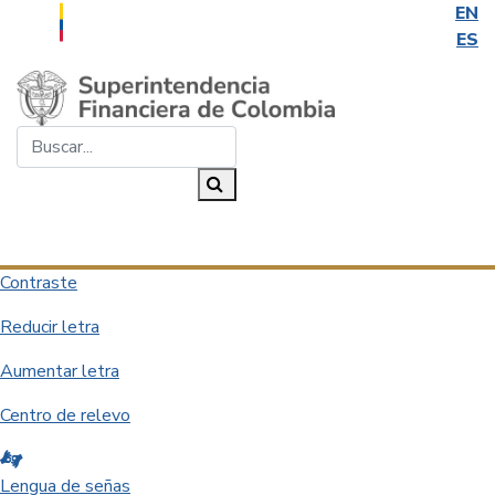
EN
ES
Saltar al contenido principal
Buscar...
Buscar
Desplegar navegación
Contraste
Reducir letra
Aumentar letra
Centro de relevo
Lengua de señas