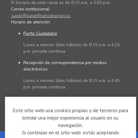
El horario de este canal es de 8:15 a.m. a 5:00 p.m.
Correo institucional:
super@superfinanciera.gov.co
Horario de atención
Punto Ciudadano
:
Lunes a viernes (días hábiles) de 8:15 a.m. a 4:15
p.m. jornada continua
Recepción de correspondencia por medios
electrónicos:
Lunes a viernes (días hábiles) de 8:15 a.m. a 4:45
p.m. jornada continua
Políticas
Mapa del sitio
Este sitio web usa
cookies
propias y de terceros para
brindar una mejor experiencia al usuario en su
navegación.
Si continúas en el sitio web, estás aceptando