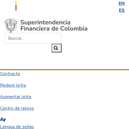
EN
ES
Saltar al contenido principal
Buscar...
Buscar
Desplegar navegación
Contraste
Reducir letra
Aumentar letra
Centro de relevo
Lengua de señas