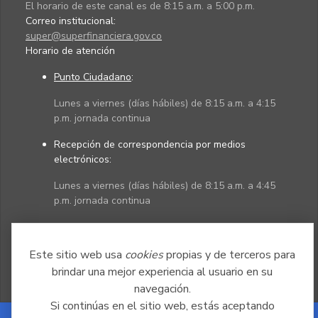
El horario de este canal es de 8:15 a.m. a 5:00 p.m.
Correo institucional:
super@superfinanciera.gov.co
Horario de atención
Punto Ciudadano
:
Lunes a viernes (días hábiles) de 8:15 a.m. a 4:15
p.m. jornada continua
Recepción de correspondencia por medios
electrónicos:
Lunes a viernes (días hábiles) de 8:15 a.m. a 4:45
p.m. jornada continua
Políticas
Mapa del sitio
Este sitio web usa
cookies
propias y de terceros para
brindar una mejor experiencia al usuario en su
navegación.
Si continúas en el sitio web, estás aceptando