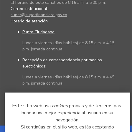
El horario de este canal es de 8:15 a.m. a 5:00 p.m.
Correo institucional:
super@superfinanciera.gov.co
Horario de atención
Punto Ciudadano
:
Lunes a viernes (días hábiles) de 8:15 a.m. a 4:15
p.m. jornada continua
Recepción de correspondencia por medios
electrónicos:
Lunes a viernes (días hábiles) de 8:15 a.m. a 4:45
p.m. jornada continua
Políticas
Mapa del sitio
Este sitio web usa
cookies
propias y de terceros para
brindar una mejor experiencia al usuario en su
navegación.
Si continúas en el sitio web, estás aceptando