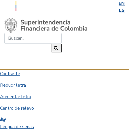
EN
ES
Saltar al contenido principal
Buscar...
Buscar
Desplegar navegación
Contraste
Reducir letra
Aumentar letra
Centro de relevo
Lengua de señas