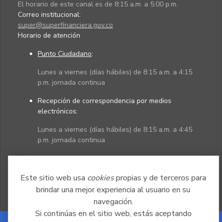
El horario de este canal es de 8:15 a.m. a 5:00 p.m.
Correo institucional:
super@superfinanciera.gov.co
Horario de atención
Punto Ciudadano
:
Lunes a viernes (días hábiles) de 8:15 a.m. a 4:15
p.m. jornada continua
Recepción de correspondencia por medios
electrónicos:
Lunes a viernes (días hábiles) de 8:15 a.m. a 4:45
p.m. jornada continua
Políticas
Mapa del sitio
Este sitio web usa
cookies
propias y de terceros para
brindar una mejor experiencia al usuario en su
navegación.
Si continúas en el sitio web, estás aceptando