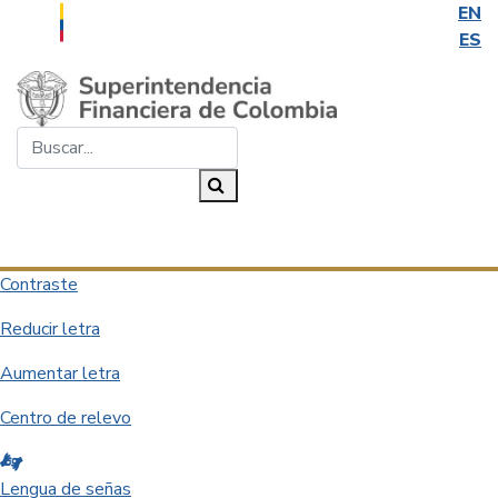
EN
ES
Saltar al contenido principal
Buscar...
Buscar
Desplegar navegación
Contraste
Reducir letra
Aumentar letra
Centro de relevo
Lengua de señas