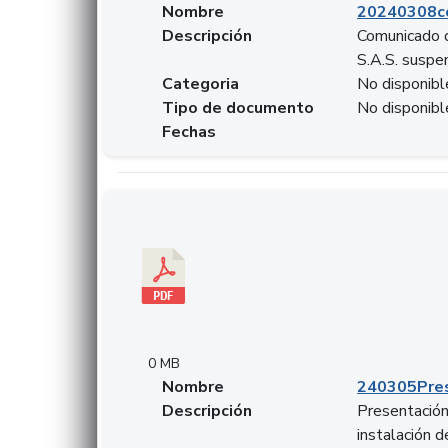
Nombre
20240308c
Descripción
Comunicado d
S.A.S. suspen
Categoria
No disponibl
Tipo de documento
No disponibl
Fechas
Descargar 240305PresentacionColcapital.pdf
0 MB
Nombre
240305Pres
Descripción
Presentación 
instalación 