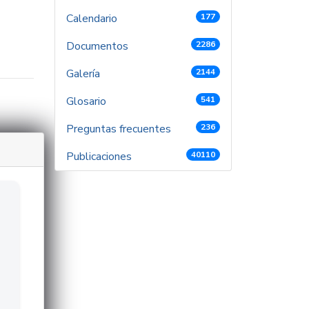
Calendario
177
Documentos
2286
Galería
2144
Glosario
541
Preguntas frecuentes
236
Publicaciones
40110