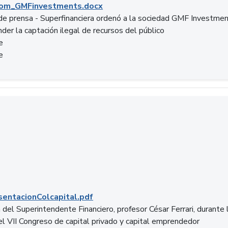
om_GMFinvestments.docx
e prensa - Superfinanciera ordenó a la sociedad GMF Investme
der la captación ilegal de recursos del público
e
e
entacionColcapital.pdf
del Superintendente Financiero, profesor César Ferrari, durante 
del VII Congreso de capital privado y capital emprendedor