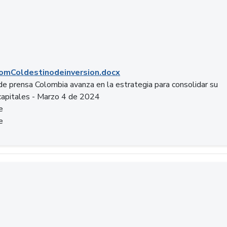
mColdestinodeinversion.docx
e prensa Colombia avanza en la estrategia para consolidar su
capitales - Marzo 4 de 2024
e
e
a.pptx