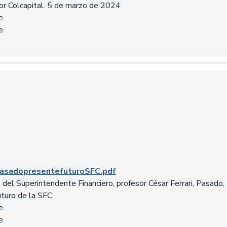
or Colcapital. 5 de marzo de 2024
e
e
.pdf
asadopresentefuturoSFC.pdf
 del Superintendente Financiero, profesor César Ferrari, Pasado,
uturo de la SFC
e
e