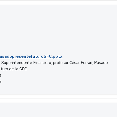
C.pptx
asadopresentefuturoSFC.pptx
 Superintendente Financiero, profesor César Ferrari, Pasado,
uturo de la SFC
e
e
n.docx