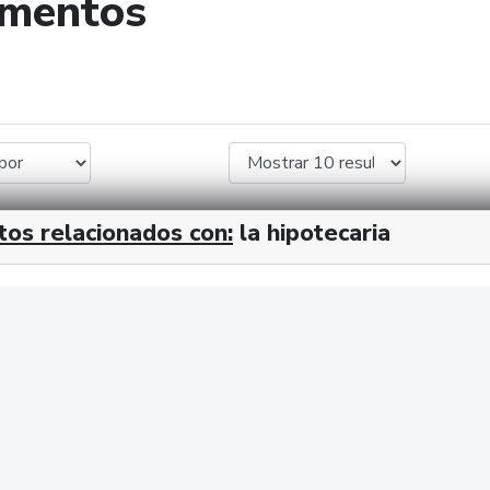
umentos
de búsqueda
tos relacionados con:
la hipotecaria
cx