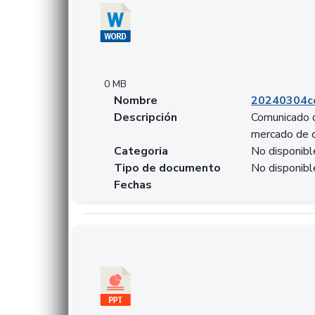
0 MB
Nombre
20240304co
Descripción
Comunicado d
mercado de 
Categoria
No disponibl
Tipo de documento
No disponibl
Fechas
Descargar 20240229preforoviviendaasobancari