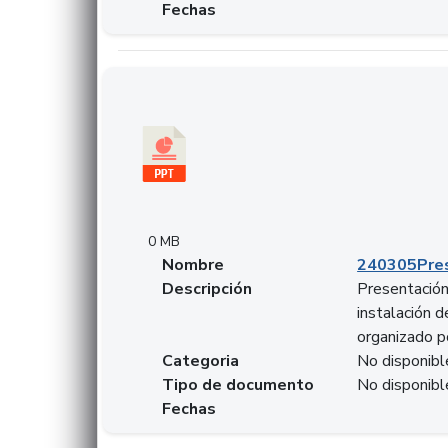
Fechas
Descargar 240305PresentacionColcapital.pptx
0 MB
Nombre
240305Pres
Descripción
Presentación 
instalación 
organizado p
Categoria
No disponibl
Tipo de documento
No disponibl
Fechas