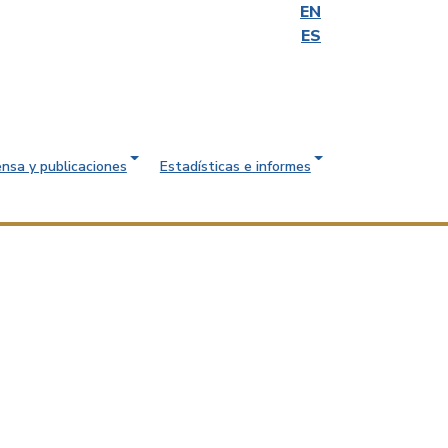
EN
ES
ensa y publicaciones
Estadísticas e informes