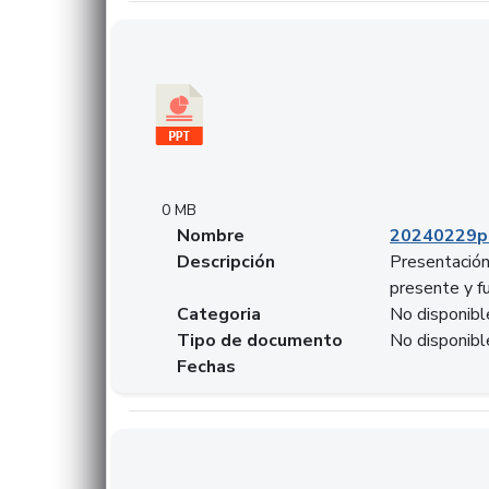
Descargar 20240229pasadopresentefuturoSF
0 MB
Nombre
20240229p
Descripción
Presentación
presente y f
Categoria
No disponibl
Tipo de documento
No disponibl
Fechas
Descargar 20240304comColdestinodeinversio