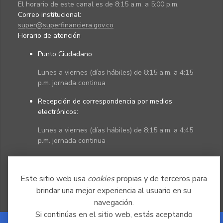
El horario de este canal es de 8:15 a.m. a 5:00 p.m.
Correo institucional:
super@superfinanciera.gov.co
Horario de atención
Punto Ciudadano
:
Lunes a viernes (días hábiles) de 8:15 a.m. a 4:15
p.m. jornada continua
Recepción de correspondencia por medios
electrónicos:
Lunes a viernes (días hábiles) de 8:15 a.m. a 4:45
p.m. jornada continua
Políticas
Mapa del sitio
Este sitio web usa
cookies
propias y de terceros para
brindar una mejor experiencia al usuario en su
navegación.
Si continúas en el sitio web, estás aceptando