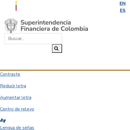
EN
ES
Saltar al contenido principal
Buscar...
Buscar
Desplegar navegación
Contraste
Reducir letra
Aumentar letra
Centro de relevo
Lengua de señas