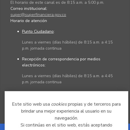
El horario de este canal es de 8:15 a.m. a 5:00 p.m.
Correo institucional:
super@superfinanciera.gov.co
Horario de atención
Punto Ciudadano
:
Lunes a viernes (días hábiles) de 8:15 a.m. a 4:15
p.m. jornada continua
Recepción de correspondencia por medios
electrónicos:
Lunes a viernes (días hábiles) de 8:15 a.m. a 4:45
p.m. jornada continua
Políticas
Mapa del sitio
Este sitio web usa
cookies
propias y de terceros para
brindar una mejor experiencia al usuario en su
navegación.
Si continúas en el sitio web, estás aceptando