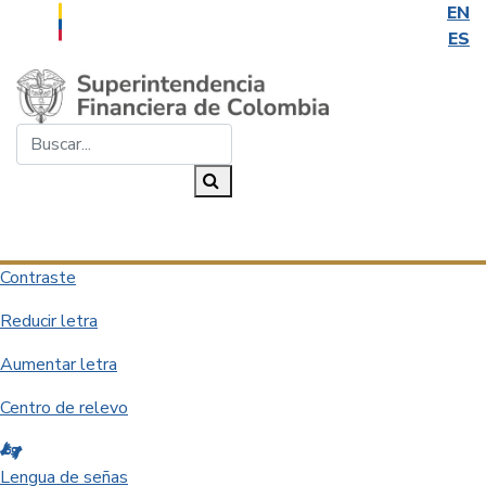
EN
ES
Saltar al contenido principal
Buscar...
Buscar
Desplegar navegación
Contraste
Reducir letra
Aumentar letra
Centro de relevo
Lengua de señas