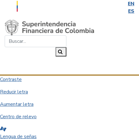
EN
ES
Saltar al contenido principal
Buscar...
Buscar
Desplegar navegación
Contraste
Reducir letra
Aumentar letra
Centro de relevo
Lengua de señas