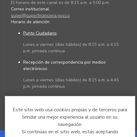
El horario de este canal es de 8:15 a.m. a 5:00 p.m.
Correo institucional:
super@superfinanciera.gov.co
Horario de atención
Punto Ciudadano
:
Lunes a viernes (días hábiles) de 8:15 a.m. a 4:15
p.m. jornada continua
Recepción de correspondencia por medios
electrónicos:
Lunes a viernes (días hábiles) de 8:15 a.m. a 4:45
p.m. jornada continua
Políticas
Mapa del sitio
Este sitio web usa
cookies
propias y de terceros para
brindar una mejor experiencia al usuario en su
navegación.
Si continúas en el sitio web, estás aceptando