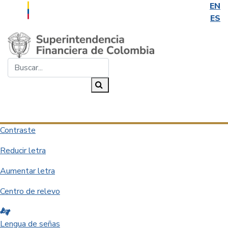
EN
ES
Saltar al contenido principal
Buscar...
Buscar
Desplegar navegación
Contraste
Reducir letra
Aumentar letra
Centro de relevo
Lengua de señas