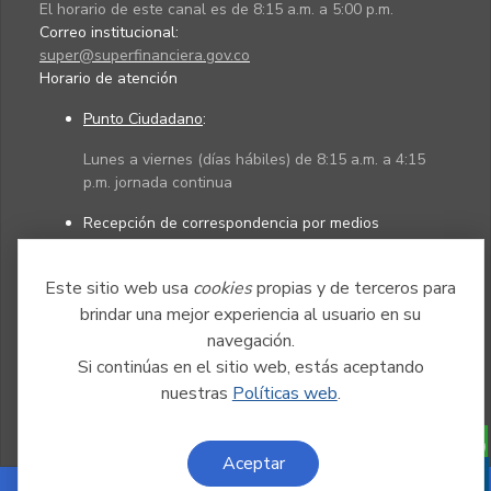
El horario de este canal es de 8:15 a.m. a 5:00 p.m.
Correo institucional:
super@superfinanciera.gov.co
Horario de atención
Punto Ciudadano
:
Lunes a viernes (días hábiles) de 8:15 a.m. a 4:15
p.m. jornada continua
Recepción de correspondencia por medios
electrónicos:
Este sitio web usa
cookies
propias y de terceros para
Lunes a viernes (días hábiles) de 8:15 a.m. a 4:45
p.m. jornada continua
brindar una mejor experiencia al usuario en su
navegación.
Si continúas en el sitio web, estás aceptando
Políticas
Mapa del sitio
nuestras
Políticas web
.
Aceptar