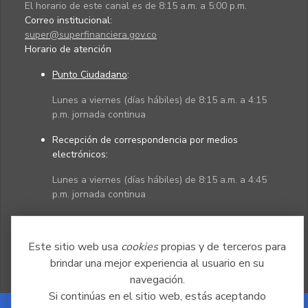
El horario de este canal es de 8:15 a.m. a 5:00 p.m.
Correo institucional:
super@superfinanciera.gov.co
Horario de atención
Punto Ciudadano
:
Lunes a viernes (días hábiles) de 8:15 a.m. a 4:15
p.m. jornada continua
Recepción de correspondencia por medios
electrónicos:
Lunes a viernes (días hábiles) de 8:15 a.m. a 4:45
p.m. jornada continua
Políticas
Mapa del sitio
Este sitio web usa
cookies
propias y de terceros para
brindar una mejor experiencia al usuario en su
navegación.
Si continúas en el sitio web, estás aceptando