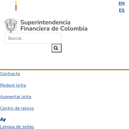
EN
ES
Saltar al contenido principal
Buscar...
Buscar
Desplegar navegación
Contraste
Reducir letra
Aumentar letra
Centro de relevo
Lengua de señas