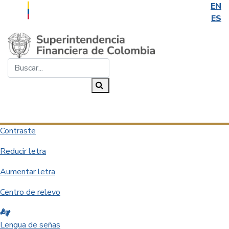
EN
ES
Saltar al contenido principal
Buscar...
Buscar
Desplegar navegación
Contraste
Reducir letra
Aumentar letra
Centro de relevo
Lengua de señas