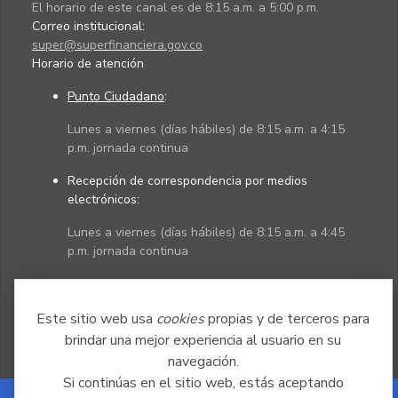
El horario de este canal es de 8:15 a.m. a 5:00 p.m.
Correo institucional:
super@superfinanciera.gov.co
Horario de atención
Punto Ciudadano
:
Lunes a viernes (días hábiles) de 8:15 a.m. a 4:15
p.m. jornada continua
Recepción de correspondencia por medios
electrónicos:
Lunes a viernes (días hábiles) de 8:15 a.m. a 4:45
p.m. jornada continua
Políticas
Mapa del sitio
Este sitio web usa
cookies
propias y de terceros para
brindar una mejor experiencia al usuario en su
navegación.
Si continúas en el sitio web, estás aceptando