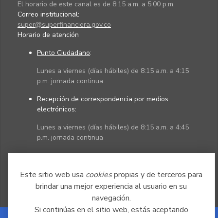
El horario de este canal es de 8:15 a.m. a 5:00 p.m.
Correo institucional:
super@superfinanciera.gov.co
Horario de atención
Punto Ciudadano
:
Lunes a viernes (días hábiles) de 8:15 a.m. a 4:15
p.m. jornada continua
Recepción de correspondencia por medios
electrónicos:
Lunes a viernes (días hábiles) de 8:15 a.m. a 4:45
p.m. jornada continua
Políticas
Mapa del sitio
Este sitio web usa
cookies
propias y de terceros para
brindar una mejor experiencia al usuario en su
navegación.
Si continúas en el sitio web, estás aceptando