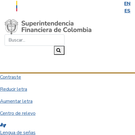
EN
ES
Saltar al contenido principal
Buscar...
Buscar
Desplegar navegación
Contraste
Reducir letra
Aumentar letra
Centro de relevo
Lengua de señas