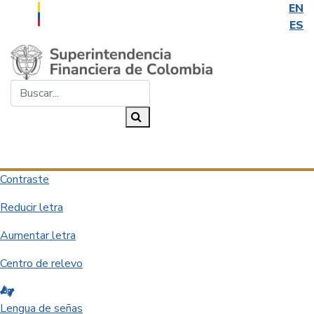
EN
ES
Saltar al contenido principal
Buscar...
Buscar
Desplegar navegación
Contraste
Reducir letra
Aumentar letra
Centro de relevo
Lengua de señas