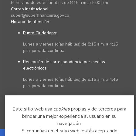
El horario de este canal es de 8:15 a.m. a 5:00 p.m.
Correo institucional:
super@superfinanciera.gov.co
Horario de atención
Punto Ciudadano
:
Lunes a viernes (días hábiles) de 8:15 a.m. a 4:15
p.m. jornada continua
Recepción de correspondencia por medios
electrónicos:
Lunes a viernes (días hábiles) de 8:15 a.m. a 4:45
p.m. jornada continua
Políticas
Mapa del sitio
Este sitio web usa
cookies
propias y de terceros para
brindar una mejor experiencia al usuario en su
navegación.
Si continúas en el sitio web, estás aceptando