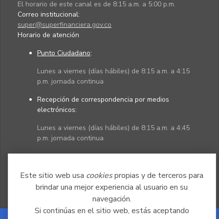
El horario de este canal es de 8:15 a.m. a 5:00 p.m.
Correo institucional:
super@superfinanciera.gov.co
Horario de atención
Punto Ciudadano
:
Lunes a viernes (días hábiles) de 8:15 a.m. a 4:15
p.m. jornada continua
Recepción de correspondencia por medios
electrónicos:
Lunes a viernes (días hábiles) de 8:15 a.m. a 4:45
p.m. jornada continua
Políticas
Mapa del sitio
Este sitio web usa
cookies
propias y de terceros para
brindar una mejor experiencia al usuario en su
navegación.
Si continúas en el sitio web, estás aceptando