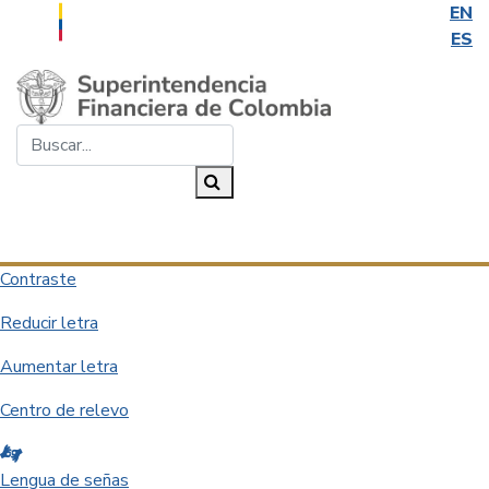
EN
ES
Saltar al contenido principal
Buscar...
Buscar
Desplegar navegación
Contraste
Reducir letra
Aumentar letra
Centro de relevo
Lengua de señas