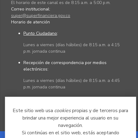
El horario de este canal es de 8:15 a.m. a 5:00 p.m.
Correo institucional:
super@superfinanciera.gov.co
Horario de atención
Punto Ciudadano
:
Lunes a viernes (días hábiles) de 8:15 a.m. a 4:15
p.m. jornada continua
Recepción de correspondencia por medios
electrónicos:
Lunes a viernes (días hábiles) de 8:15 a.m. a 4:45
p.m. jornada continua
Políticas
Mapa del sitio
Este sitio web usa
cookies
propias y de terceros para
brindar una mejor experiencia al usuario en su
navegación.
Si continúas en el sitio web, estás aceptando