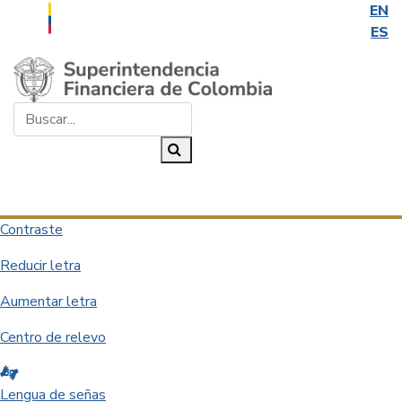
EN
ES
Saltar al contenido principal
Buscar...
Buscar
Desplegar navegación
Contraste
Reducir letra
Aumentar letra
Centro de relevo
Lengua de señas