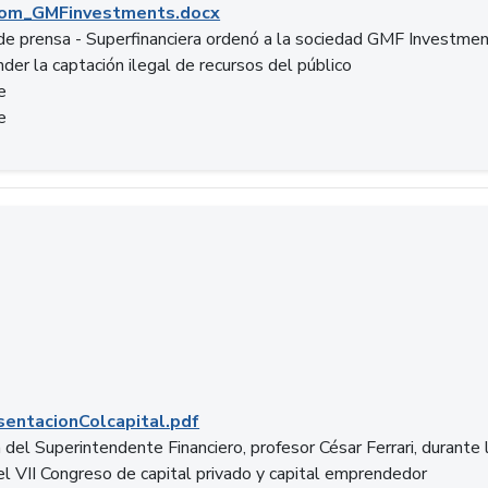
om_GMFinvestments.docx
e prensa - Superfinanciera ordenó a la sociedad GMF Investme
der la captación ilegal de recursos del público
e
e
entacionColcapital.pdf
del Superintendente Financiero, profesor César Ferrari, durante 
del VII Congreso de capital privado y capital emprendedor