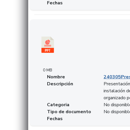
Fechas
Descargar 240305PresentacionColcapital.pptx
0 MB
Nombre
240305Pres
Descripción
Presentación 
instalación 
organizado p
Categoria
No disponibl
Tipo de documento
No disponibl
Fechas