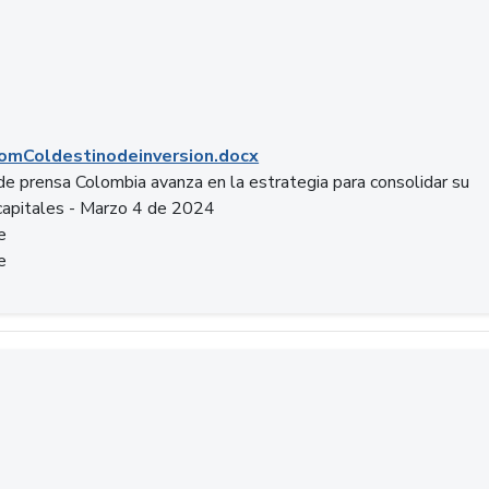
mColdestinodeinversion.docx
e prensa Colombia avanza en la estrategia para consolidar su
capitales - Marzo 4 de 2024
e
e
a.pptx