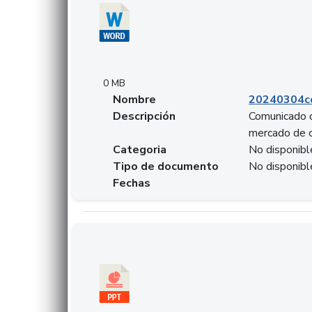
0 MB
Nombre
20240304co
Descripción
Comunicado d
mercado de 
Categoria
No disponibl
Tipo de documento
No disponibl
Fechas
Descargar 20240229preforoviviendaasobancari