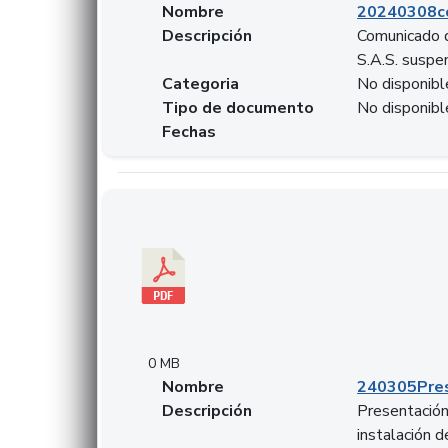
Nombre
20240308c
Descripción
Comunicado d
S.A.S. suspen
Categoria
No disponibl
Tipo de documento
No disponibl
Fechas
Descargar 240305PresentacionColcapital.pdf
0 MB
Nombre
240305Pres
Descripción
Presentación 
instalación 