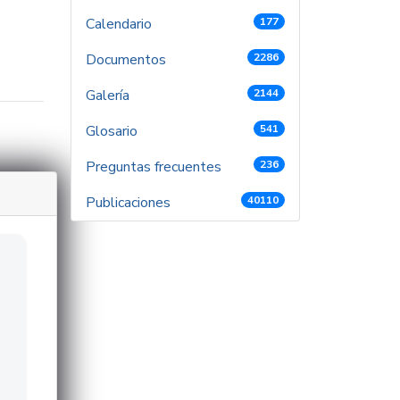
Calendario
177
Documentos
2286
Galería
2144
Glosario
541
Preguntas frecuentes
236
Publicaciones
40110