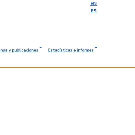
EN
ES
ensa y publicaciones
Estadísticas e informes