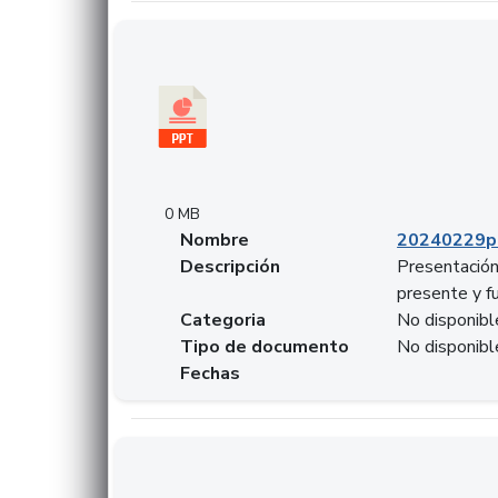
Descargar 20240229pasadopresentefuturoSF
0 MB
Nombre
20240229p
Descripción
Presentación
presente y f
Categoria
No disponibl
Tipo de documento
No disponibl
Fechas
Descargar 20240304comColdestinodeinversio