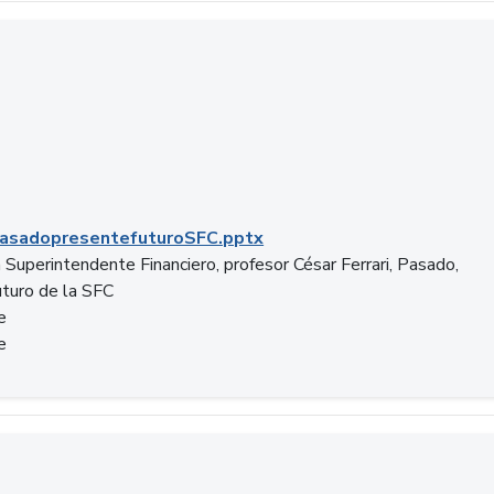
C.pptx
asadopresentefuturoSFC.pptx
 Superintendente Financiero, profesor César Ferrari, Pasado,
uturo de la SFC
e
e
n.docx