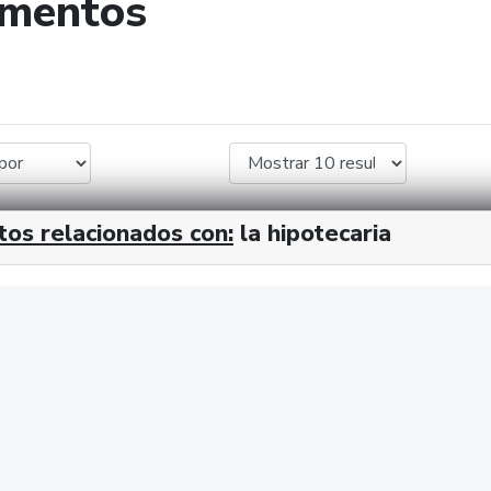
umentos
de búsqueda
tos relacionados con:
la hipotecaria
cx