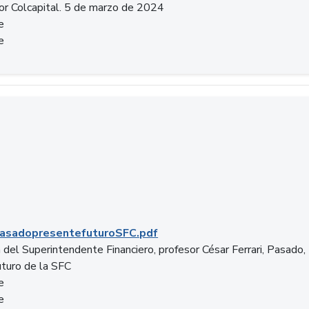
or Colcapital. 5 de marzo de 2024
e
e
.pdf
asadopresentefuturoSFC.pdf
 del Superintendente Financiero, profesor César Ferrari, Pasado,
uturo de la SFC
e
e