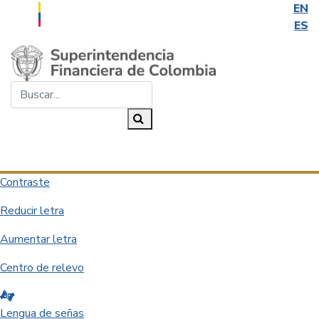
EN
ES
Saltar al contenido principal
Buscar...
Buscar
Desplegar navegación
Contraste
Reducir letra
Aumentar letra
Centro de relevo
Lengua de señas