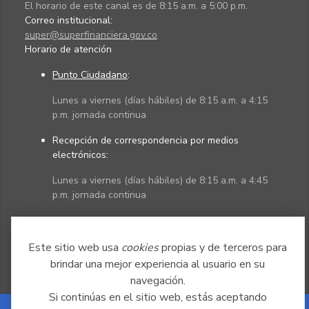
El horario de este canal es de 8:15 a.m. a 5:00 p.m.
Correo institucional:
super@superfinanciera.gov.co
Horario de atención
Punto Ciudadano
:
Lunes a viernes (días hábiles) de 8:15 a.m. a 4:15
p.m. jornada continua
Recepción de correspondencia por medios
electrónicos:
Lunes a viernes (días hábiles) de 8:15 a.m. a 4:45
p.m. jornada continua
Políticas
Mapa del sitio
Este sitio web usa
cookies
propias y de terceros para
brindar una mejor experiencia al usuario en su
navegación.
Si continúas en el sitio web, estás aceptando