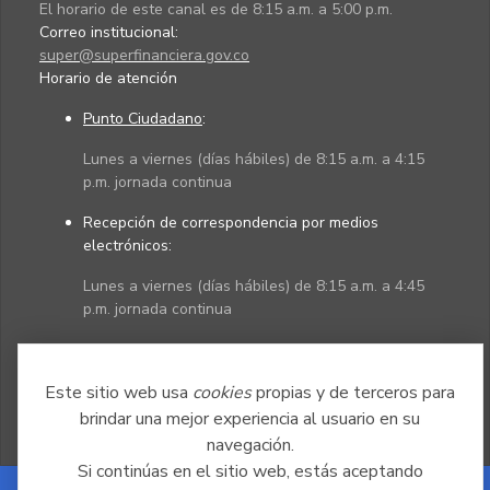
El horario de este canal es de 8:15 a.m. a 5:00 p.m.
Correo institucional:
super@superfinanciera.gov.co
Horario de atención
Punto Ciudadano
:
Lunes a viernes (días hábiles) de 8:15 a.m. a 4:15
p.m. jornada continua
Recepción de correspondencia por medios
electrónicos:
Lunes a viernes (días hábiles) de 8:15 a.m. a 4:45
p.m. jornada continua
Políticas
Mapa del sitio
Este sitio web usa
cookies
propias y de terceros para
brindar una mejor experiencia al usuario en su
navegación.
Si continúas en el sitio web, estás aceptando