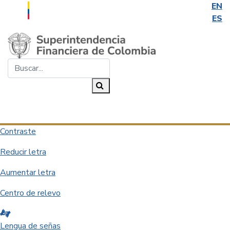
EN
ES
Saltar al contenido principal
Buscar...
Buscar
Desplegar navegación
Contraste
Reducir letra
Aumentar letra
Centro de relevo
Lengua de señas