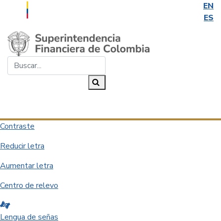
EN
ES
Saltar al contenido principal
Buscar...
Buscar
Desplegar navegación
Contraste
Reducir letra
Aumentar letra
Centro de relevo
Lengua de señas