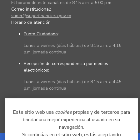
El horario de este canal es de 8:15 a.m. a 5:00 p.m.
Correo institucional:
super@superfinanciera.gov.co
Horario de atención
Punto Ciudadano
:
Lunes a viernes (días hábiles) de 8:15 a.m. a 4:15
p.m. jornada continua
Recepción de correspondencia por medios
electrónicos:
Lunes a viernes (días hábiles) de 8:15 a.m. a 4:45
p.m. jornada continua
Políticas
Mapa del sitio
Este sitio web usa
cookies
propias y de terceros para
brindar una mejor experiencia al usuario en su
navegación.
Si continúas en el sitio web, estás aceptando