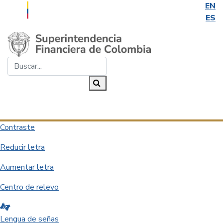
EN
ES
Saltar al contenido principal
Buscar...
Buscar
Desplegar navegación
Contraste
Reducir letra
Aumentar letra
Centro de relevo
Lengua de señas