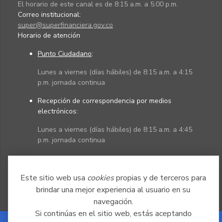
El horario de este canal es de 8:15 a.m. a 5:00 p.m.
Correo institucional:
super@superfinanciera.gov.co
Horario de atención
Punto Ciudadano
:
Lunes a viernes (días hábiles) de 8:15 a.m. a 4:15
p.m. jornada continua
Recepción de correspondencia por medios
electrónicos:
Lunes a viernes (días hábiles) de 8:15 a.m. a 4:45
p.m. jornada continua
Políticas
Mapa del sitio
Este sitio web usa
cookies
propias y de terceros para
brindar una mejor experiencia al usuario en su
navegación.
Si continúas en el sitio web, estás aceptando