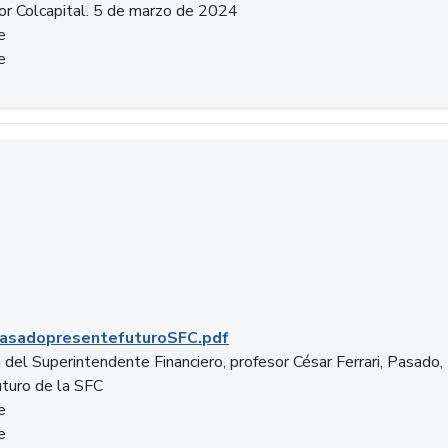
or Colcapital. 5 de marzo de 2024
e
e
.pdf
asadopresentefuturoSFC.pdf
 del Superintendente Financiero, profesor César Ferrari, Pasado,
uturo de la SFC
e
e