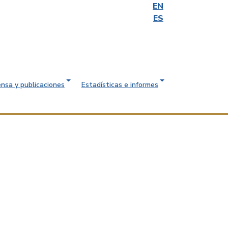
EN
ES
ensa y publicaciones
Estadísticas e informes