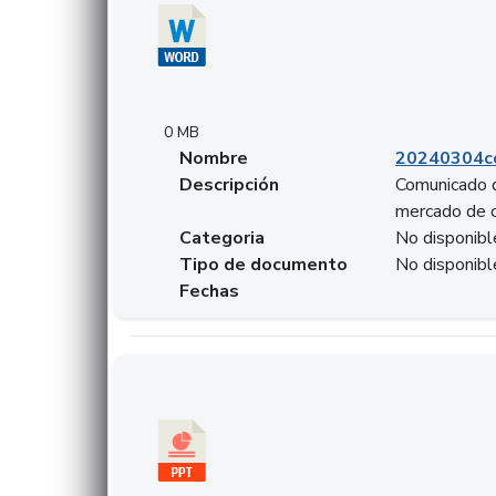
0 MB
Nombre
20240304co
Descripción
Comunicado d
mercado de 
Categoria
No disponibl
Tipo de documento
No disponibl
Fechas
Descargar 20240229preforoviviendaasobancari