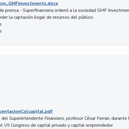
om_GMFinvestments.docx
e prensa - Superfinanciera ordenó a la sociedad GMF Investme
der la captación ilegal de recursos del público
e
e
entacionColcapital.pdf
del Superintendente Financiero, profesor César Ferrari, durante 
del VII Congreso de capital privado y capital emprendedor