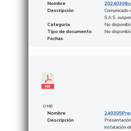
Nombre
20240308c
Descripción
Comunicado d
S.A.S. suspen
Categoria
No disponibl
Tipo de documento
No disponibl
Fechas
Descargar 240305PresentacionColcapital.pdf
0 MB
Nombre
240305Pres
Descripción
Presentación 
instalación 