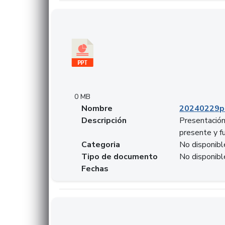
Descargar 20240229pasadopresentefuturoSF
0 MB
Nombre
20240229p
Descripción
Presentación
presente y f
Categoria
No disponibl
Tipo de documento
No disponibl
Fechas
Descargar 20240304comColdestinodeinversio