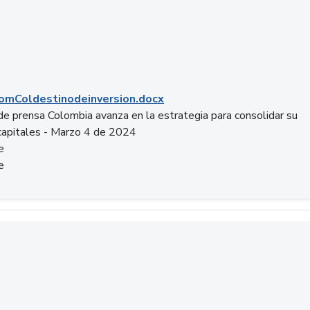
mColdestinodeinversion.docx
e prensa Colombia avanza en la estrategia para consolidar su
capitales - Marzo 4 de 2024
e
e
a.pptx