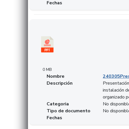
Fechas
Descargar 240305PresentacionColcapital.pptx
0 MB
Nombre
240305Pres
Descripción
Presentación 
instalación 
organizado p
Categoria
No disponibl
Tipo de documento
No disponibl
Fechas