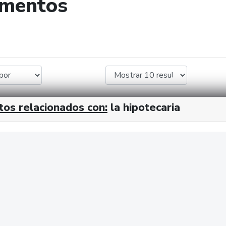
umentos
de búsqueda
tos relacionados con:
la hipotecaria
cx