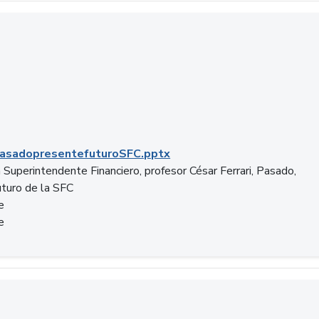
C.pptx
asadopresentefuturoSFC.pptx
 Superintendente Financiero, profesor César Ferrari, Pasado,
uturo de la SFC
e
e
n.docx