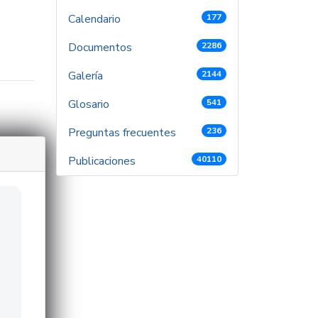
Calendario
177
Documentos
2286
Galería
2144
Glosario
541
Preguntas frecuentes
236
Publicaciones
40110