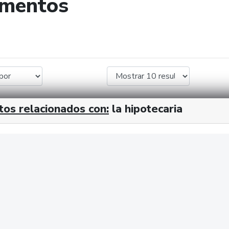
umentos
de búsqueda
tos relacionados con:
la hipotecaria
cx