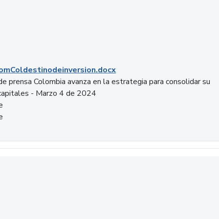
mColdestinodeinversion.docx
e prensa Colombia avanza en la estrategia para consolidar su
capitales - Marzo 4 de 2024
e
e
a.pptx