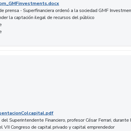
om_GMFinvestments.docx
e prensa - Superfinanciera ordenó a la sociedad GMF Investme
der la captación ilegal de recursos del público
e
e
entacionColcapital.pdf
del Superintendente Financiero, profesor César Ferrari, durante 
del VII Congreso de capital privado y capital emprendedor