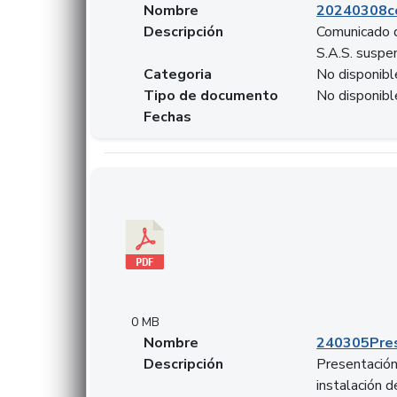
Nombre
20240308c
Descripción
Comunicado d
S.A.S. suspen
Categoria
No disponibl
Tipo de documento
No disponibl
Fechas
Descargar 240305PresentacionColcapital.pdf
0 MB
Nombre
240305Pres
Descripción
Presentación 
instalación 