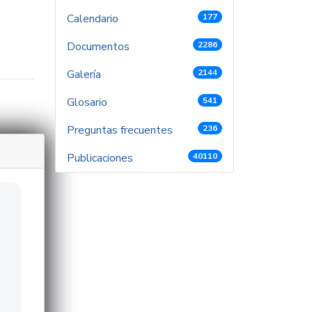
Calendario
177
Documentos
2286
Galería
2144
Glosario
541
Preguntas frecuentes
236
Publicaciones
40110