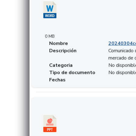
0 MB
Nombre
20240304co
Descripción
Comunicado d
mercado de 
Categoria
No disponibl
Tipo de documento
No disponibl
Fechas
Descargar 20240229preforoviviendaasobancari