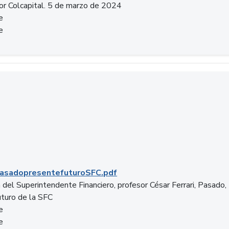
or Colcapital. 5 de marzo de 2024
e
e
.pdf
asadopresentefuturoSFC.pdf
 del Superintendente Financiero, profesor César Ferrari, Pasado,
uturo de la SFC
e
e