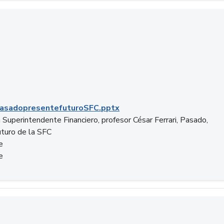
C.pptx
asadopresentefuturoSFC.pptx
 Superintendente Financiero, profesor César Ferrari, Pasado,
uturo de la SFC
e
e
n.docx