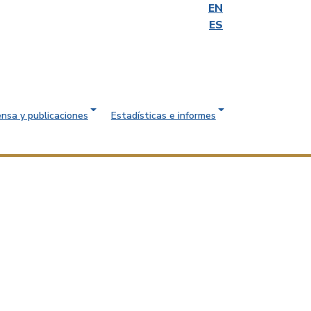
EN
ES
ensa y publicaciones
Estadísticas e informes