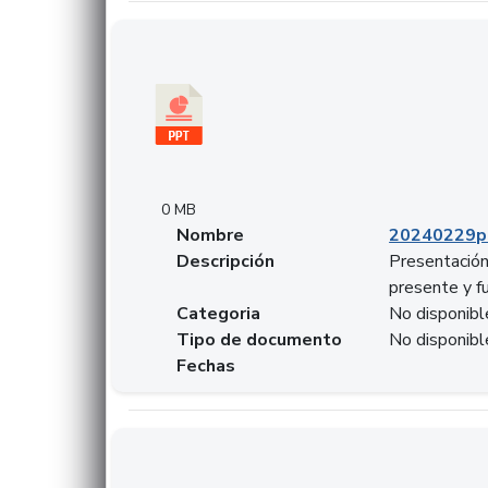
Descargar 20240229pasadopresentefuturoSF
0 MB
Nombre
20240229p
Descripción
Presentación
presente y f
Categoria
No disponibl
Tipo de documento
No disponibl
Fechas
Descargar 20240304comColdestinodeinversio