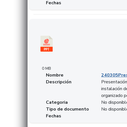
Fechas
Descargar 240305PresentacionColcapital.pptx
0 MB
Nombre
240305Pres
Descripción
Presentación 
instalación 
organizado p
Categoria
No disponibl
Tipo de documento
No disponibl
Fechas