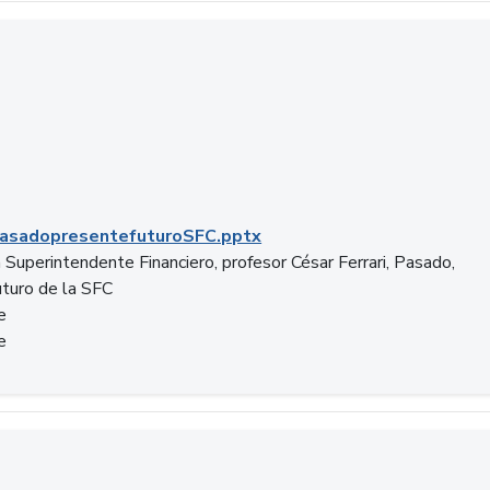
C.pptx
asadopresentefuturoSFC.pptx
 Superintendente Financiero, profesor César Ferrari, Pasado,
uturo de la SFC
e
e
n.docx