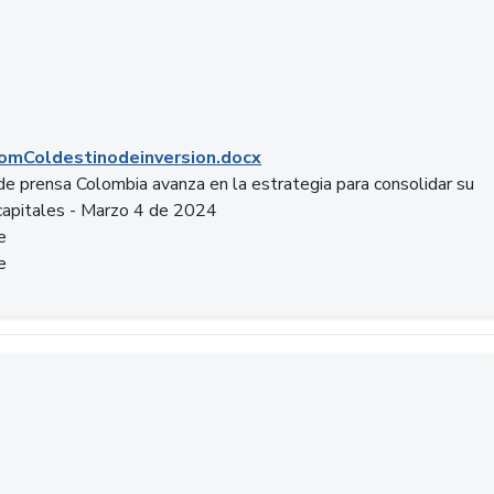
mColdestinodeinversion.docx
e prensa Colombia avanza en la estrategia para consolidar su
capitales - Marzo 4 de 2024
e
e
a.pptx