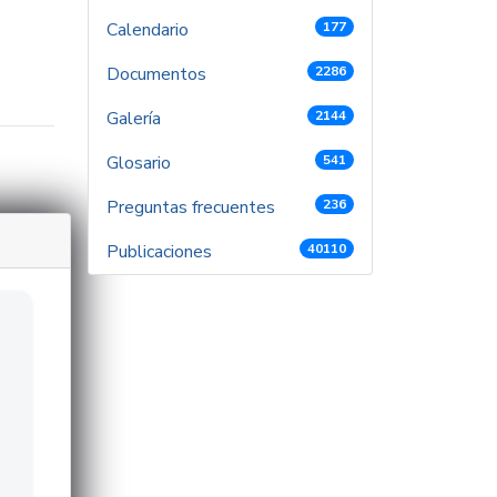
Calendario
177
Documentos
2286
Galería
2144
Glosario
541
Preguntas frecuentes
236
Publicaciones
40110