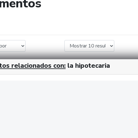
umentos
de búsqueda
tos relacionados con:
la hipotecaria
cx