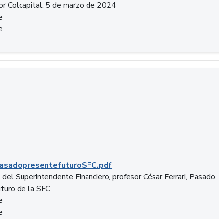
or Colcapital. 5 de marzo de 2024
e
e
.pdf
asadopresentefuturoSFC.pdf
 del Superintendente Financiero, profesor César Ferrari, Pasado,
uturo de la SFC
e
e