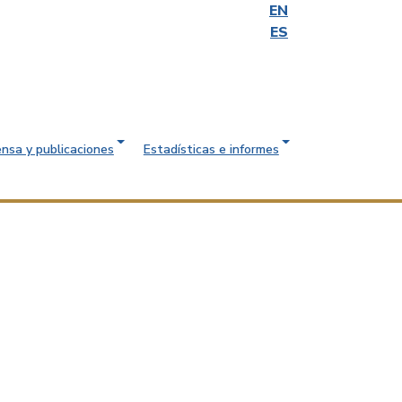
EN
ES
ensa y publicaciones
Estadísticas e informes