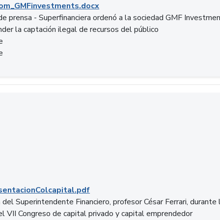
om_GMFinvestments.docx
e prensa - Superfinanciera ordenó a la sociedad GMF Investme
der la captación ilegal de recursos del público
e
e
entacionColcapital.pdf
del Superintendente Financiero, profesor César Ferrari, durante 
del VII Congreso de capital privado y capital emprendedor