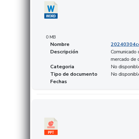
0 MB
Nombre
20240304co
Descripción
Comunicado d
mercado de 
Categoria
No disponibl
Tipo de documento
No disponibl
Fechas
Descargar 20240229preforoviviendaasobancari