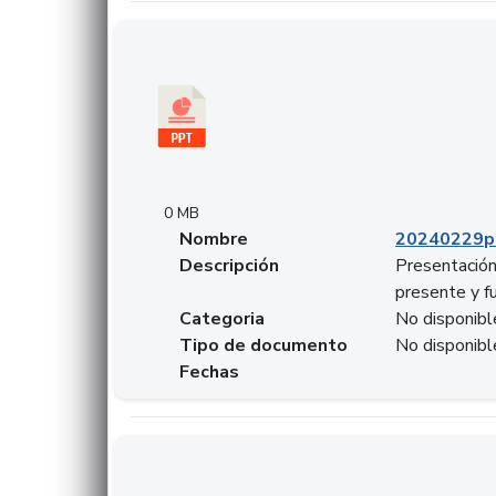
Descargar 20240229pasadopresentefuturoSF
0 MB
Nombre
20240229p
Descripción
Presentación
presente y f
Categoria
No disponibl
Tipo de documento
No disponibl
Fechas
Descargar 20240304comColdestinodeinversio