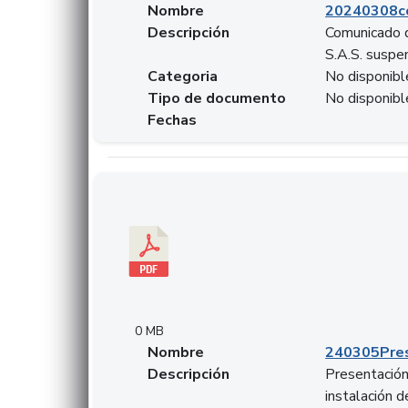
Nombre
20240308c
Descripción
Comunicado d
S.A.S. suspen
Categoria
No disponibl
Tipo de documento
No disponibl
Fechas
Descargar 240305PresentacionColcapital.pdf
0 MB
Nombre
240305Pres
Descripción
Presentación 
instalación 