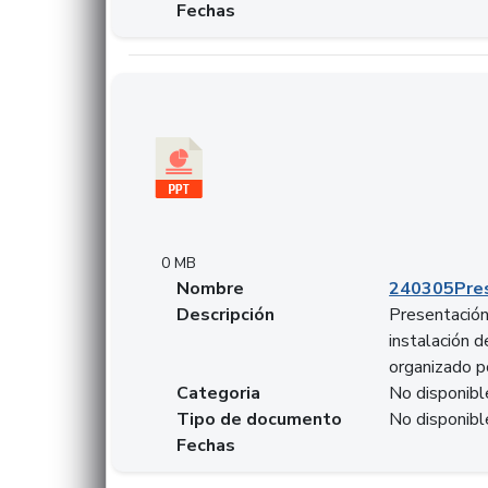
Fechas
Descargar 240305PresentacionColcapital.pptx
0 MB
Nombre
240305Pres
Descripción
Presentación 
instalación 
organizado p
Categoria
No disponibl
Tipo de documento
No disponibl
Fechas