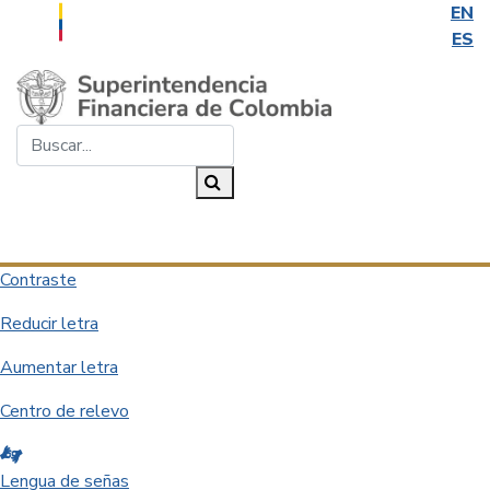
EN
ES
Saltar al contenido principal
Buscar...
Buscar
Desplegar navegación
Contraste
Reducir letra
Aumentar letra
Centro de relevo
Lengua de señas