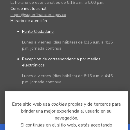
El horario de este canal es de 8:15 a.m. a 5:00 p.m.
Correo institucional:
super@superfinanciera.gov.co
Horario de atención
Punto Ciudadano
:
Lunes a viernes (días hábiles) de 8:15 a.m. a 4:15
p.m. jornada continua
Recepción de correspondencia por medios
electrónicos:
Lunes a viernes (días hábiles) de 8:15 a.m. a 4:45
p.m. jornada continua
Políticas
Mapa del sitio
Este sitio web usa
cookies
propias y de terceros para
brindar una mejor experiencia al usuario en su
navegación.
Si continúas en el sitio web, estás aceptando