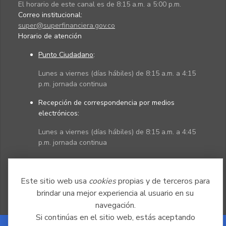
El horario de este canal es de 8:15 a.m. a 5:00 p.m.
Correo institucional:
super@superfinanciera.gov.co
Horario de atención
Punto Ciudadano
:
Lunes a viernes (días hábiles) de 8:15 a.m. a 4:15
p.m. jornada continua
Recepción de correspondencia por medios
electrónicos:
Lunes a viernes (días hábiles) de 8:15 a.m. a 4:45
p.m. jornada continua
Políticas
Mapa del sitio
Este sitio web usa
cookies
propias y de terceros para
brindar una mejor experiencia al usuario en su
navegación.
Si continúas en el sitio web, estás aceptando