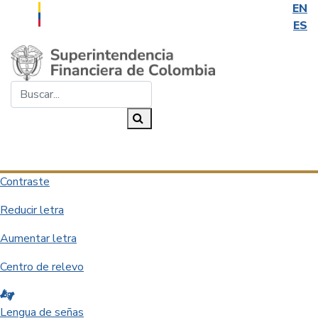
EN
ES
Saltar al contenido principal
Buscar...
Buscar
Desplegar navegación
Contraste
Reducir letra
Aumentar letra
Centro de relevo
Lengua de señas