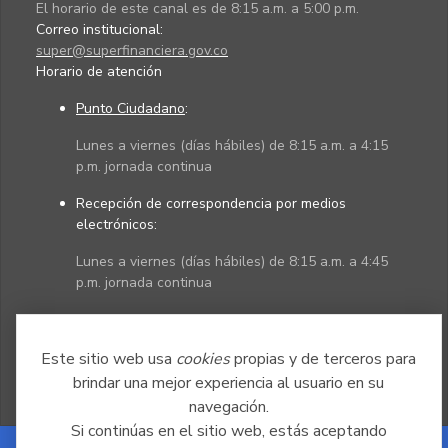
El horario de este canal es de 8:15 a.m. a 5:00 p.m.
Correo institucional:
super@superfinanciera.gov.co
Horario de atención
Punto Ciudadano
:
Lunes a viernes (días hábiles) de 8:15 a.m. a 4:15
p.m. jornada continua
Recepción de correspondencia por medios
electrónicos:
Lunes a viernes (días hábiles) de 8:15 a.m. a 4:45
p.m. jornada continua
Políticas
Mapa del sitio
Este sitio web usa
cookies
propias y de terceros para
brindar una mejor experiencia al usuario en su
navegación.
Si continúas en el sitio web, estás aceptando