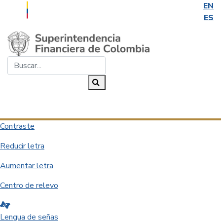
EN
ES
Saltar al contenido principal
Buscar...
Buscar
Desplegar navegación
Contraste
Reducir letra
Aumentar letra
Centro de relevo
Lengua de señas