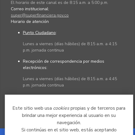
El horario de este canal es de 8:15 a.m. a 5:00 p.m.
Correo institucional:
super@superfinanciera.gov.co
Horario de atención
Punto Ciudadano
:
Lunes a viernes (días hábiles) de 8:15 a.m. a 4:15
p.m. jornada continua
Recepción de correspondencia por medios
electrónicos:
Lunes a viernes (días hábiles) de 8:15 a.m. a 4:45
p.m. jornada continua
Políticas
Mapa del sitio
Este sitio web usa
cookies
propias y de terceros para
brindar una mejor experiencia al usuario en su
navegación.
Si continúas en el sitio web, estás aceptando