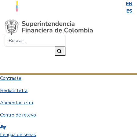
EN
ES
Saltar al contenido principal
Buscar...
Buscar
Desplegar navegación
Contraste
Reducir letra
Aumentar letra
Centro de relevo
Lengua de señas