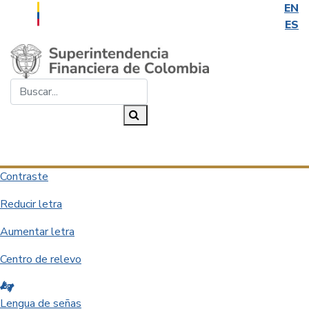
EN
ES
Saltar al contenido principal
Buscar...
Buscar
Desplegar navegación
Contraste
Reducir letra
Aumentar letra
Centro de relevo
Lengua de señas