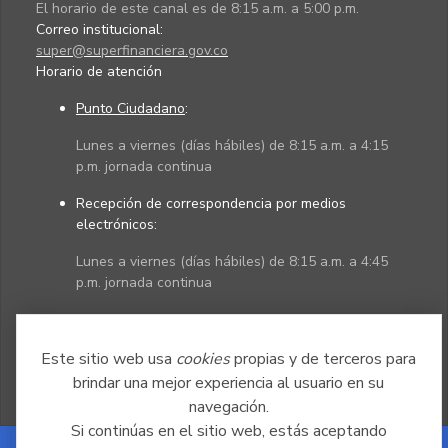
El horario de este canal es de 8:15 a.m. a 5:00 p.m.
Correo institucional:
super@superfinanciera.gov.co
Horario de atención
Punto Ciudadano
:
Lunes a viernes (días hábiles) de 8:15 a.m. a 4:15
p.m. jornada continua
Recepción de correspondencia por medios
electrónicos:
Lunes a viernes (días hábiles) de 8:15 a.m. a 4:45
p.m. jornada continua
Políticas
Mapa del sitio
Este sitio web usa
cookies
propias y de terceros para
brindar una mejor experiencia al usuario en su
navegación.
Si continúas en el sitio web, estás aceptando