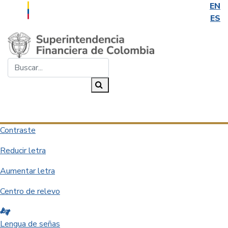
EN
ES
Saltar al contenido principal
Buscar...
Buscar
Desplegar navegación
Contraste
Reducir letra
Aumentar letra
Centro de relevo
Lengua de señas