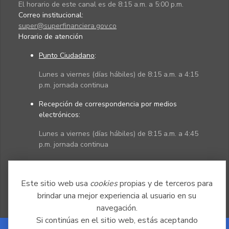
El horario de este canal es de 8:15 a.m. a 5:00 p.m.
Correo institucional:
super@superfinanciera.gov.co
Horario de atención
Punto Ciudadano
:
Lunes a viernes (días hábiles) de 8:15 a.m. a 4:15
p.m. jornada continua
Recepción de correspondencia por medios
electrónicos:
Lunes a viernes (días hábiles) de 8:15 a.m. a 4:45
p.m. jornada continua
Políticas
Mapa del sitio
Este sitio web usa
cookies
propias y de terceros para
brindar una mejor experiencia al usuario en su
navegación.
Si continúas en el sitio web, estás aceptando