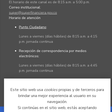
El horario de este canal es de 8:15 a.m. a 5:00 p.m.
Correo institucional:
super@superfinanciera.gov.co
Horario de atención
Punto Ciudadano
:
Lunes a viernes (días hábiles) de 8:15 a.m. a 4:15
p.m. jornada continua
Recepción de correspondencia por medios
electrónicos:
Lunes a viernes (días hábiles) de 8:15 a.m. a 4:45
p.m. jornada continua
Políticas
Mapa del sitio
Este sitio web usa
cookies
propias y de terceros para
brindar una mejor experiencia al usuario en su
navegación.
Si continúas en el sitio web, estás aceptando