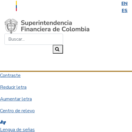
EN
ES
Saltar al contenido principal
Buscar...
Buscar
Desplegar navegación
Contraste
Reducir letra
Aumentar letra
Centro de relevo
Lengua de señas