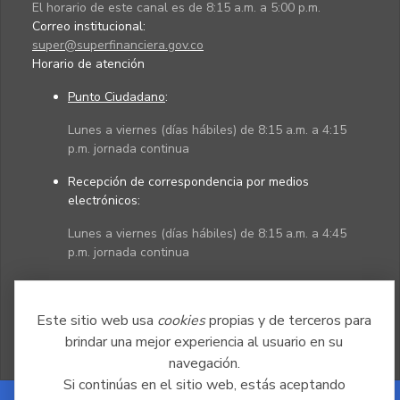
El horario de este canal es de 8:15 a.m. a 5:00 p.m.
Correo institucional:
super@superfinanciera.gov.co
Horario de atención
Punto Ciudadano
:
Lunes a viernes (días hábiles) de 8:15 a.m. a 4:15
p.m. jornada continua
Recepción de correspondencia por medios
electrónicos:
Lunes a viernes (días hábiles) de 8:15 a.m. a 4:45
p.m. jornada continua
Políticas
Mapa del sitio
Este sitio web usa
cookies
propias y de terceros para
brindar una mejor experiencia al usuario en su
navegación.
Si continúas en el sitio web, estás aceptando