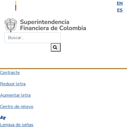
EN
ES
Saltar al contenido principal
Buscar...
Buscar
Desplegar navegación
Contraste
Reducir letra
Aumentar letra
Centro de relevo
Lengua de señas