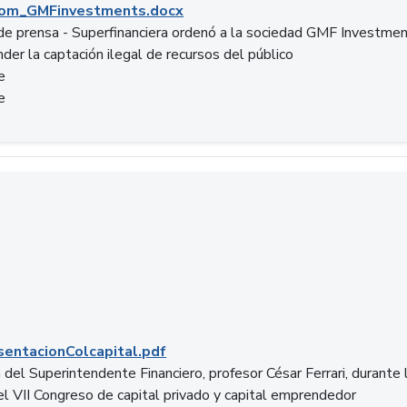
om_GMFinvestments.docx
e prensa - Superfinanciera ordenó a la sociedad GMF Investme
der la captación ilegal de recursos del público
e
e
entacionColcapital.pdf
del Superintendente Financiero, profesor César Ferrari, durante 
del VII Congreso de capital privado y capital emprendedor