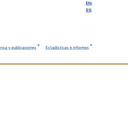
EN
ES
ensa y publicaciones
Estadísticas e informes