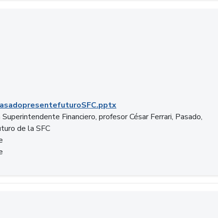
C.pptx
asadopresentefuturoSFC.pptx
 Superintendente Financiero, profesor César Ferrari, Pasado,
uturo de la SFC
e
e
n.docx