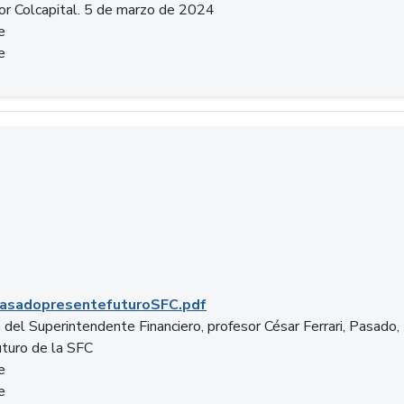
or Colcapital. 5 de marzo de 2024
e
e
.pdf
asadopresentefuturoSFC.pdf
 del Superintendente Financiero, profesor César Ferrari, Pasado,
uturo de la SFC
e
e