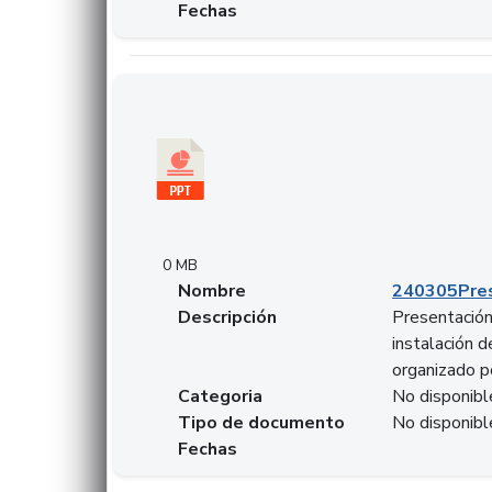
Fechas
Descargar 240305PresentacionColcapital.pptx
0 MB
Nombre
240305Pres
Descripción
Presentación 
instalación 
organizado p
Categoria
No disponibl
Tipo de documento
No disponibl
Fechas