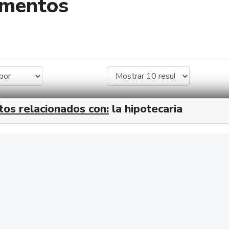
umentos
de búsqueda
tos relacionados con:
la hipotecaria
cx