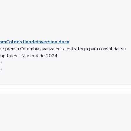
mColdestinodeinversion.docx
e prensa Colombia avanza en la estrategia para consolidar su
capitales - Marzo 4 de 2024
e
e
a.pptx