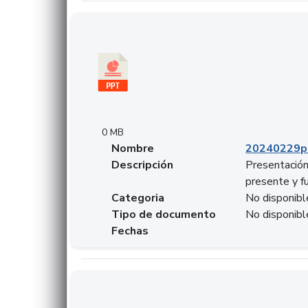
Descargar 20240229pasadopresentefuturoSF
0 MB
Nombre
20240229p
Descripción
Presentación
presente y f
Categoria
No disponibl
Tipo de documento
No disponibl
Fechas
Descargar 20240304comColdestinodeinversio