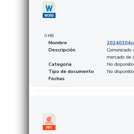
0 MB
Nombre
20240304co
Descripción
Comunicado d
mercado de 
Categoria
No disponibl
Tipo de documento
No disponibl
Fechas
Descargar 20240229preforoviviendaasobancari