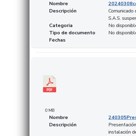
Nombre
20240308c
Descripción
Comunicado d
S.A.S. suspen
Categoria
No disponibl
Tipo de documento
No disponibl
Fechas
Descargar 240305PresentacionColcapital.pdf
0 MB
Nombre
240305Pres
Descripción
Presentación 
instalación 