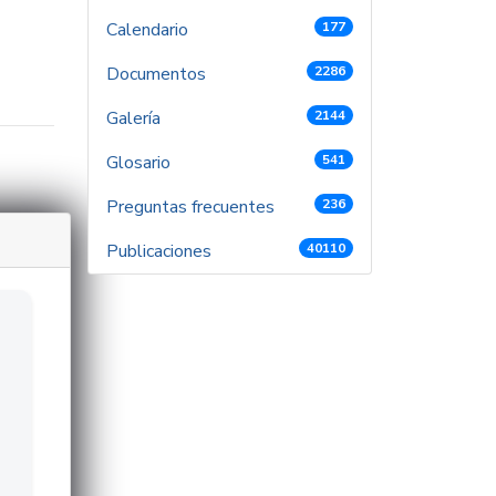
Calendario
177
Documentos
2286
Galería
2144
Glosario
541
Preguntas frecuentes
236
Publicaciones
40110