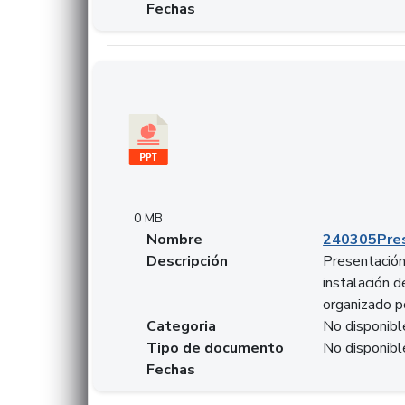
Fechas
Descargar 240305PresentacionColcapital.pptx
0 MB
Nombre
240305Pres
Descripción
Presentación 
instalación 
organizado p
Categoria
No disponibl
Tipo de documento
No disponibl
Fechas