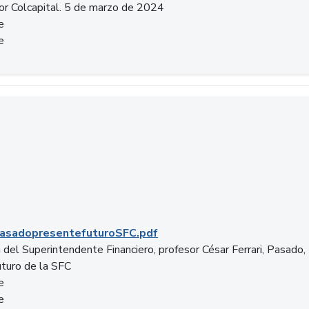
or Colcapital. 5 de marzo de 2024
e
e
.pdf
asadopresentefuturoSFC.pdf
 del Superintendente Financiero, profesor César Ferrari, Pasado,
uturo de la SFC
e
e