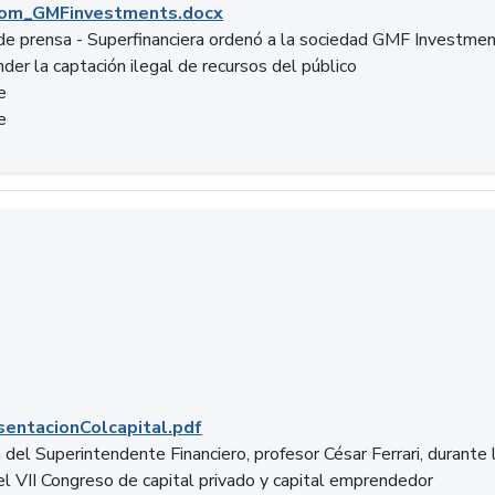
om_GMFinvestments.docx
e prensa - Superfinanciera ordenó a la sociedad GMF Investme
der la captación ilegal de recursos del público
e
e
entacionColcapital.pdf
del Superintendente Financiero, profesor César Ferrari, durante 
del VII Congreso de capital privado y capital emprendedor