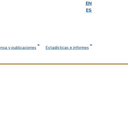
EN
ES
ensa y publicaciones
Estadísticas e informes