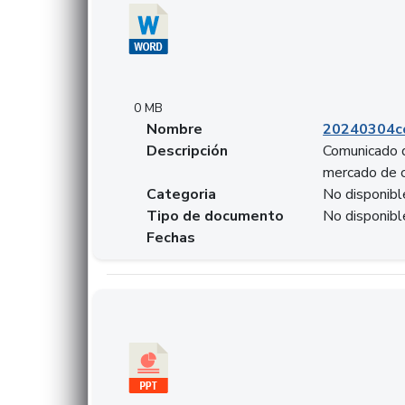
0 MB
Nombre
20240304co
Descripción
Comunicado d
mercado de 
Categoria
No disponibl
Tipo de documento
No disponibl
Fechas
Descargar 20240229preforoviviendaasobancari