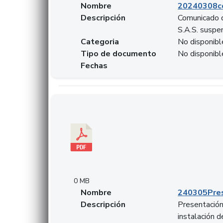
Nombre
20240308c
Descripción
Comunicado d
S.A.S. suspen
Categoria
No disponibl
Tipo de documento
No disponibl
Fechas
Descargar 240305PresentacionColcapital.pdf
0 MB
Nombre
240305Pres
Descripción
Presentación 
instalación 