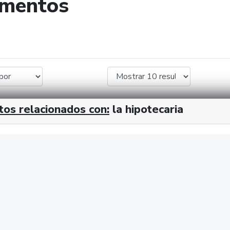
umentos
de búsqueda
tos relacionados con:
la hipotecaria
cx