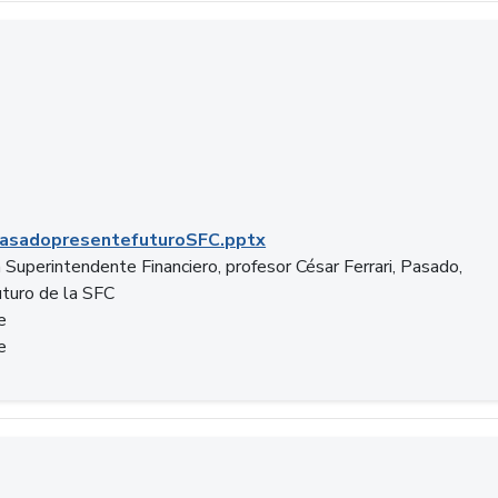
C.pptx
asadopresentefuturoSFC.pptx
 Superintendente Financiero, profesor César Ferrari, Pasado,
uturo de la SFC
e
e
n.docx