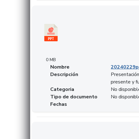
Descargar 20240229pasadopresentefuturoSF
0 MB
Nombre
20240229p
Descripción
Presentación
presente y f
Categoria
No disponibl
Tipo de documento
No disponibl
Fechas
Descargar 20240304comColdestinodeinversio