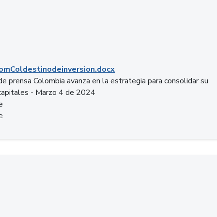
mColdestinodeinversion.docx
e prensa Colombia avanza en la estrategia para consolidar su
capitales - Marzo 4 de 2024
e
e
a.pptx