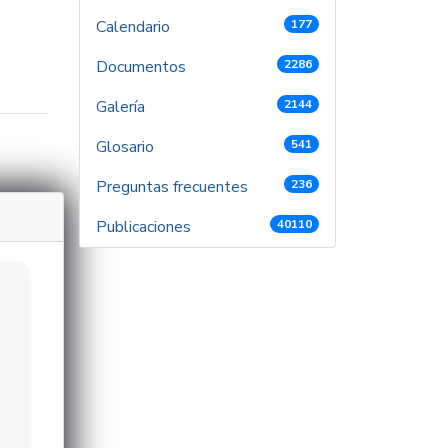
Calendario
177
Documentos
2286
Galería
2144
Glosario
541
Preguntas frecuentes
236
Publicaciones
40110