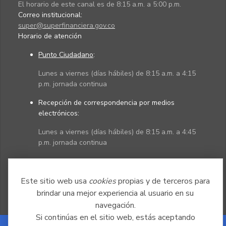
El horario de este canal es de 8:15 a.m. a 5:00 p.m.
Correo institucional:
super@superfinanciera.gov.co
Horario de atención
Punto Ciudadano
:
Lunes a viernes (días hábiles) de 8:15 a.m. a 4:15
p.m. jornada continua
Recepción de correspondencia por medios
electrónicos:
Lunes a viernes (días hábiles) de 8:15 a.m. a 4:45
p.m. jornada continua
Políticas
Mapa del sitio
Este sitio web usa
cookies
propias y de terceros para
brindar una mejor experiencia al usuario en su
navegación.
Si continúas en el sitio web, estás aceptando