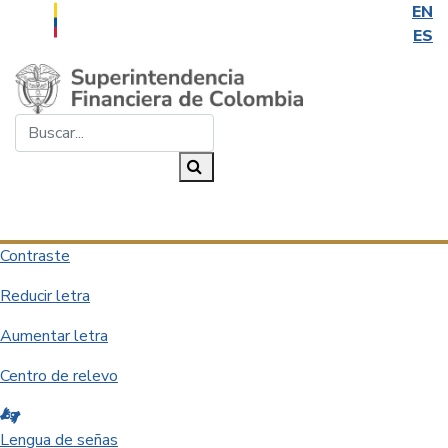
EN
ES
Saltar al contenido principal
Buscar...
Buscar
Desplegar navegación
Contraste
Reducir letra
Aumentar letra
Centro de relevo
Lengua de señas