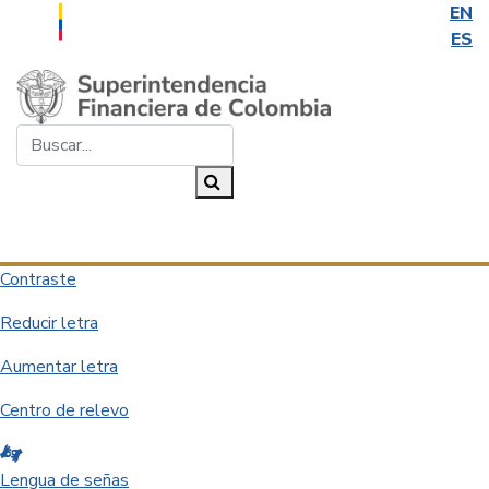
EN
ES
Saltar al contenido principal
Buscar...
Buscar
Desplegar navegación
Contraste
Reducir letra
Aumentar letra
Centro de relevo
Lengua de señas