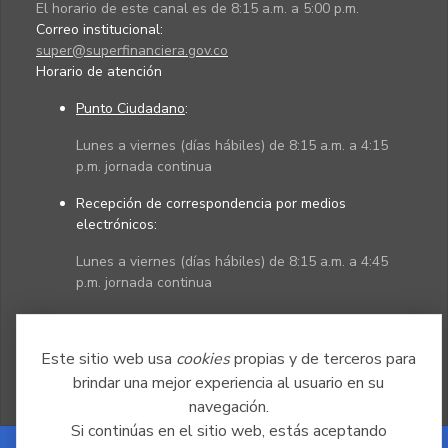
El horario de este canal es de 8:15 a.m. a 5:00 p.m.
Correo institucional:
super@superfinanciera.gov.co
Horario de atención
Punto Ciudadano
:
Lunes a viernes (días hábiles) de 8:15 a.m. a 4:15
p.m. jornada continua
Recepción de correspondencia por medios
electrónicos:
Lunes a viernes (días hábiles) de 8:15 a.m. a 4:45
p.m. jornada continua
Políticas
Mapa del sitio
Este sitio web usa
cookies
propias y de terceros para
brindar una mejor experiencia al usuario en su
navegación.
Si continúas en el sitio web, estás aceptando