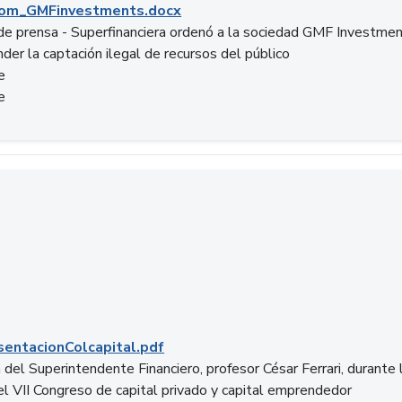
om_GMFinvestments.docx
e prensa - Superfinanciera ordenó a la sociedad GMF Investme
der la captación ilegal de recursos del público
e
e
entacionColcapital.pdf
del Superintendente Financiero, profesor César Ferrari, durante 
del VII Congreso de capital privado y capital emprendedor