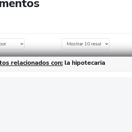
umentos
de búsqueda
tos relacionados con:
la hipotecaria
cx