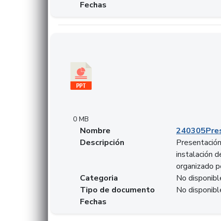
Fechas
Descargar 240305PresentacionColcapital.pptx
0 MB
Nombre
240305Pres
Descripción
Presentación 
instalación 
organizado p
Categoria
No disponibl
Tipo de documento
No disponibl
Fechas