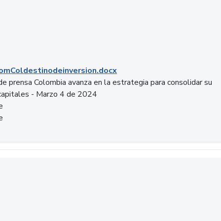
mColdestinodeinversion.docx
e prensa Colombia avanza en la estrategia para consolidar su
capitales - Marzo 4 de 2024
e
e
a.pptx