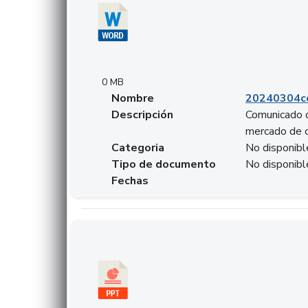
0 MB
Nombre
20240304co
Descripción
Comunicado d
mercado de 
Categoria
No disponibl
Tipo de documento
No disponibl
Fechas
Descargar 20240229preforoviviendaasobancari