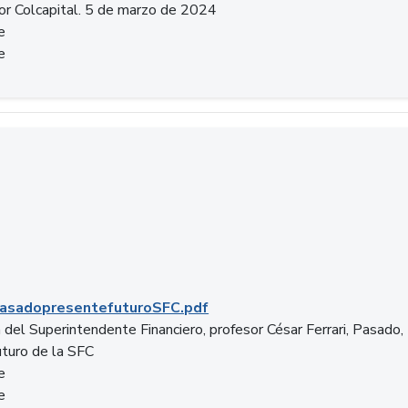
or Colcapital. 5 de marzo de 2024
e
e
.pdf
asadopresentefuturoSFC.pdf
 del Superintendente Financiero, profesor César Ferrari, Pasado,
uturo de la SFC
e
e