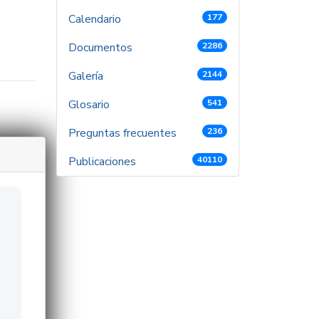
Calendario
177
Documentos
2286
Galería
2144
Glosario
541
Preguntas frecuentes
236
Publicaciones
40110