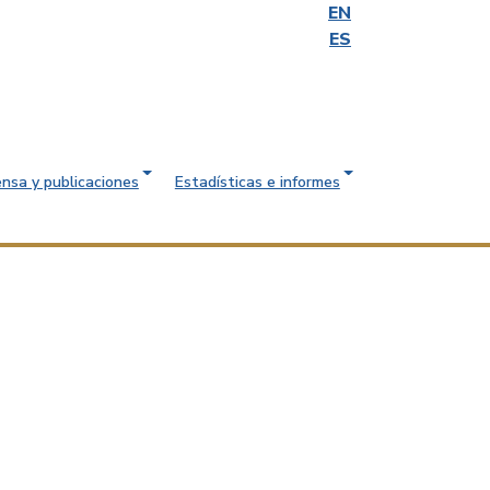
EN
ES
ensa y publicaciones
Estadísticas e informes