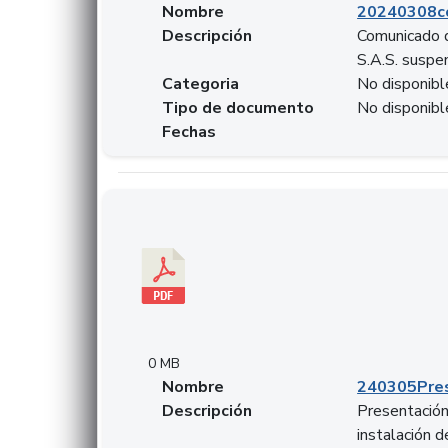
Nombre
20240308c
Descripción
Comunicado d
S.A.S. suspen
Categoria
No disponibl
Tipo de documento
No disponibl
Fechas
Descargar 240305PresentacionColcapital.pdf
0 MB
Nombre
240305Pres
Descripción
Presentación 
instalación 