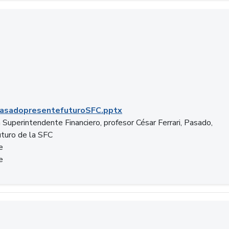
C.pptx
asadopresentefuturoSFC.pptx
 Superintendente Financiero, profesor César Ferrari, Pasado,
uturo de la SFC
e
e
n.docx