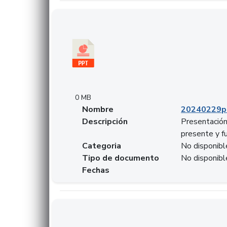
Descargar 20240229pasadopresentefuturoSF
0 MB
Nombre
20240229p
Descripción
Presentación
presente y f
Categoria
No disponibl
Tipo de documento
No disponibl
Fechas
Descargar 20240304comColdestinodeinversio