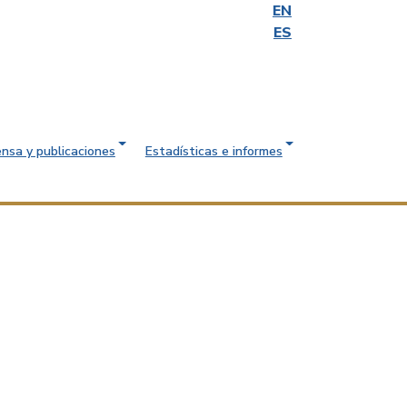
EN
ES
ensa y publicaciones
Estadísticas e informes