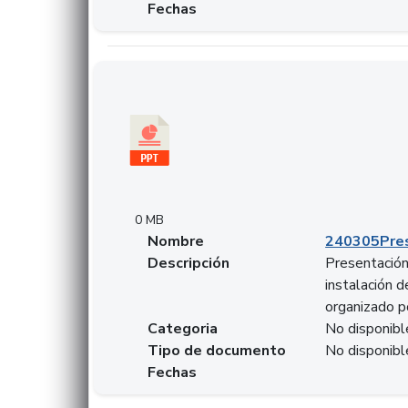
Fechas
Descargar 240305PresentacionColcapital.pptx
0 MB
Nombre
240305Pres
Descripción
Presentación 
instalación 
organizado p
Categoria
No disponibl
Tipo de documento
No disponibl
Fechas