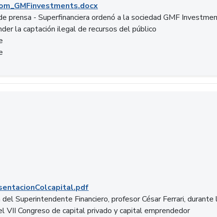
om_GMFinvestments.docx
e prensa - Superfinanciera ordenó a la sociedad GMF Investme
der la captación ilegal de recursos del público
e
e
entacionColcapital.pdf
del Superintendente Financiero, profesor César Ferrari, durante 
del VII Congreso de capital privado y capital emprendedor