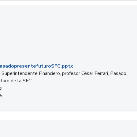
C.pptx
asadopresentefuturoSFC.pptx
 Superintendente Financiero, profesor César Ferrari, Pasado,
uturo de la SFC
e
e
n.docx