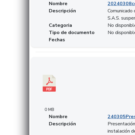
Nombre
20240308c
Descripción
Comunicado d
S.A.S. suspen
Categoria
No disponibl
Tipo de documento
No disponibl
Fechas
Descargar 240305PresentacionColcapital.pdf
0 MB
Nombre
240305Pres
Descripción
Presentación 
instalación 