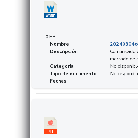
0 MB
Nombre
20240304co
Descripción
Comunicado d
mercado de 
Categoria
No disponibl
Tipo de documento
No disponibl
Fechas
Descargar 20240229preforoviviendaasobancari