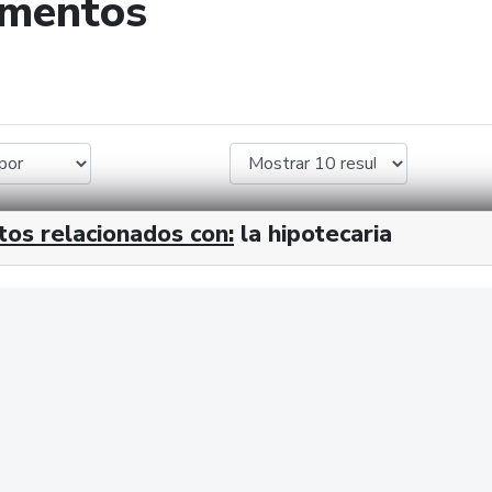
umentos
de búsqueda
tos relacionados con:
la hipotecaria
cx