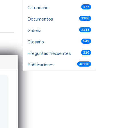
Calendario
177
Documentos
2286
Galería
2144
Glosario
541
Preguntas frecuentes
236
Publicaciones
40110