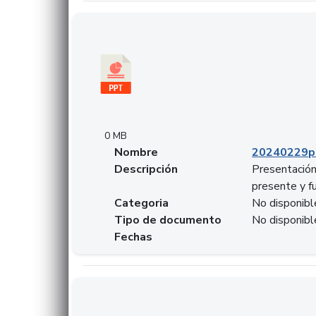
Descargar 20240229pasadopresentefuturoSF
0 MB
Nombre
20240229p
Descripción
Presentación
presente y f
Categoria
No disponibl
Tipo de documento
No disponibl
Fechas
Descargar 20240304comColdestinodeinversio