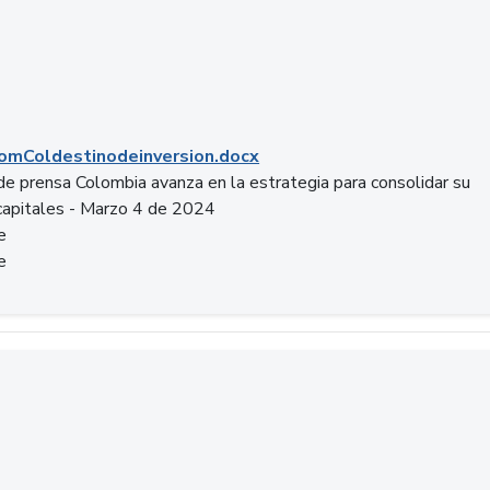
mColdestinodeinversion.docx
e prensa Colombia avanza en la estrategia para consolidar su
capitales - Marzo 4 de 2024
e
e
a.pptx