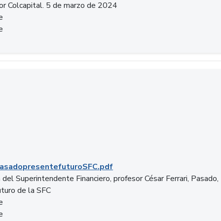
or Colcapital. 5 de marzo de 2024
e
e
.pdf
asadopresentefuturoSFC.pdf
 del Superintendente Financiero, profesor César Ferrari, Pasado,
uturo de la SFC
e
e