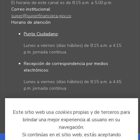
El horario de este canal es de 8:15 a.m. a 5:00 p.m.
Correo institucional:
super@superfinanciera.gov.co
Horario de atención
Punto Ciudadano
:
Lunes a viernes (días hábiles) de 8:15 a.m. a 4:15
p.m. jornada continua
Recepción de correspondencia por medios
electrónicos:
Lunes a viernes (días hábiles) de 8:15 a.m. a 4:45
p.m. jornada continua
Políticas
Mapa del sitio
Este sitio web usa
cookies
propias y de terceros para
brindar una mejor experiencia al usuario en su
navegación.
Si continúas en el sitio web, estás aceptando