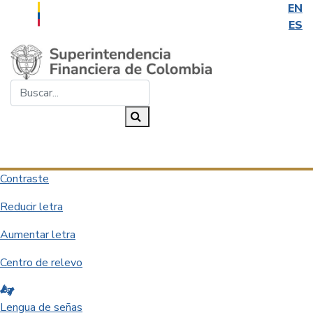
EN
ES
Saltar al contenido principal
Buscar...
Buscar
Desplegar navegación
Contraste
Reducir letra
Aumentar letra
Centro de relevo
Lengua de señas