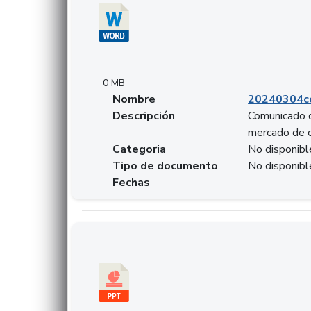
0 MB
Nombre
20240304co
Descripción
Comunicado d
mercado de 
Categoria
No disponibl
Tipo de documento
No disponibl
Fechas
Descargar 20240229preforoviviendaasobancari