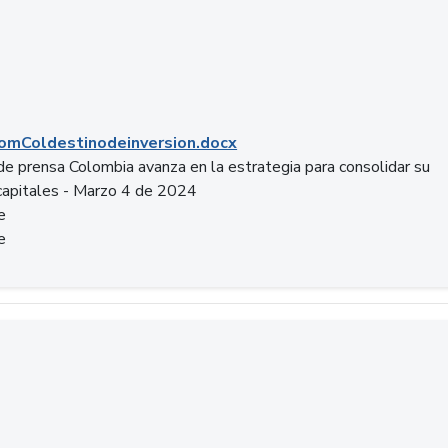
mColdestinodeinversion.docx
e prensa Colombia avanza en la estrategia para consolidar su
capitales - Marzo 4 de 2024
e
e
a.pptx