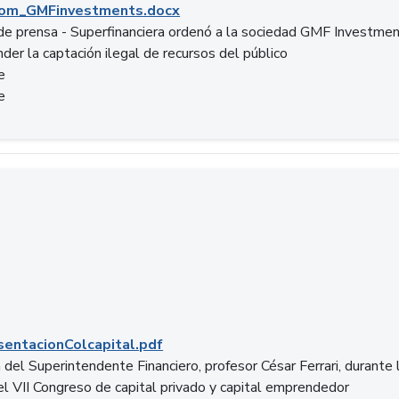
om_GMFinvestments.docx
e prensa - Superfinanciera ordenó a la sociedad GMF Investme
der la captación ilegal de recursos del público
e
e
entacionColcapital.pdf
del Superintendente Financiero, profesor César Ferrari, durante 
del VII Congreso de capital privado y capital emprendedor