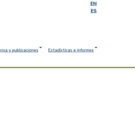
EN
ES
ensa y publicaciones
Estadísticas e informes