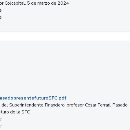
or Colcapital. 5 de marzo de 2024
e
e
.pdf
asadopresentefuturoSFC.pdf
 del Superintendente Financiero, profesor César Ferrari, Pasado,
uturo de la SFC
e
e