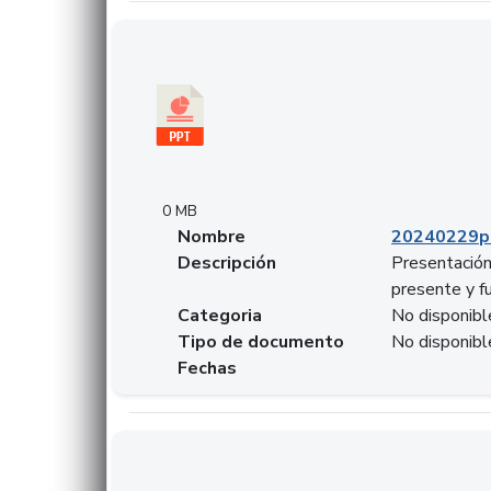
Descargar 20240229pasadopresentefuturoSF
0 MB
Nombre
20240229p
Descripción
Presentación
presente y f
Categoria
No disponibl
Tipo de documento
No disponibl
Fechas
Descargar 20240304comColdestinodeinversio