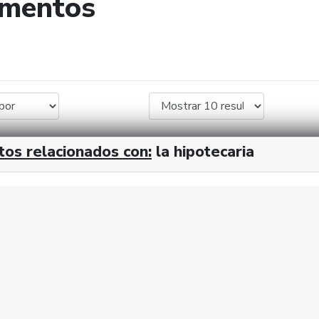
umentos
de búsqueda
tos relacionados con:
la hipotecaria
cx