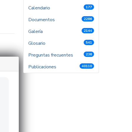
Calendario
177
Documentos
2286
Galería
2144
Glosario
541
Preguntas frecuentes
236
Publicaciones
40110