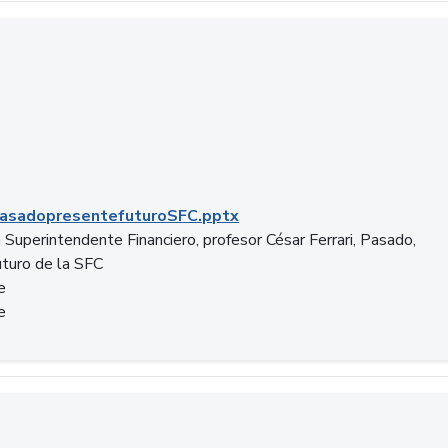
C.pptx
asadopresentefuturoSFC.pptx
 Superintendente Financiero, profesor César Ferrari, Pasado,
uturo de la SFC
e
e
n.docx