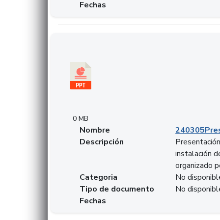
Fechas
Descargar 240305PresentacionColcapital.pptx
0 MB
Nombre
240305Pres
Descripción
Presentación 
instalación 
organizado p
Categoria
No disponibl
Tipo de documento
No disponibl
Fechas