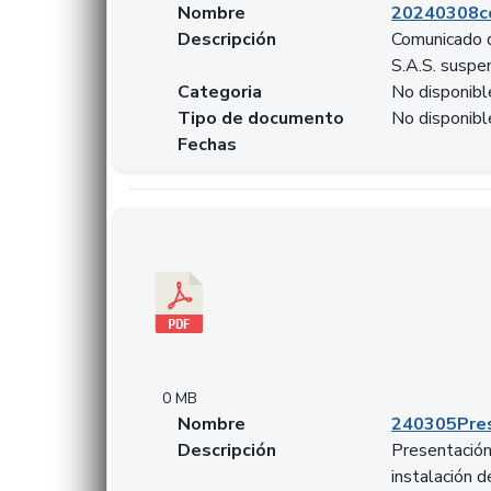
Nombre
20240308c
Descripción
Comunicado d
S.A.S. suspen
Categoria
No disponibl
Tipo de documento
No disponibl
Fechas
Descargar 240305PresentacionColcapital.pdf
0 MB
Nombre
240305Pres
Descripción
Presentación 
instalación 