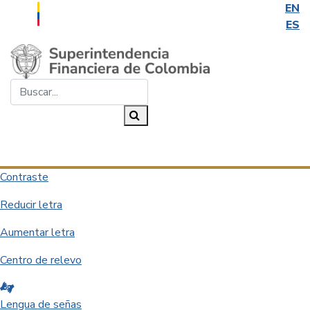
EN
ES
Saltar al contenido principal
Buscar...
Buscar
Desplegar navegación
Contraste
Reducir letra
Aumentar letra
Centro de relevo
Lengua de señas