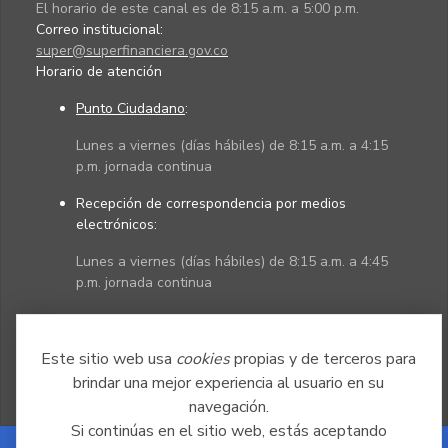
El horario de este canal es de 8:15 a.m. a 5:00 p.m.
Correo institucional:
super@superfinanciera.gov.co
Horario de atención
Punto Ciudadano
:
Lunes a viernes (días hábiles) de 8:15 a.m. a 4:15
p.m. jornada continua
Recepción de correspondencia por medios
electrónicos:
Lunes a viernes (días hábiles) de 8:15 a.m. a 4:45
p.m. jornada continua
Políticas
Mapa del sitio
Este sitio web usa
cookies
propias y de terceros para
brindar una mejor experiencia al usuario en su
navegación.
Si continúas en el sitio web, estás aceptando