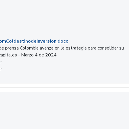
mColdestinodeinversion.docx
e prensa Colombia avanza en la estrategia para consolidar su
capitales - Marzo 4 de 2024
e
e
a.pptx