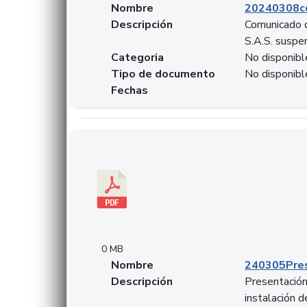
Nombre
20240308c
Descripción
Comunicado d
S.A.S. suspen
Categoria
No disponibl
Tipo de documento
No disponibl
Fechas
Descargar 240305PresentacionColcapital.pdf
0 MB
Nombre
240305Pres
Descripción
Presentación 
instalación 