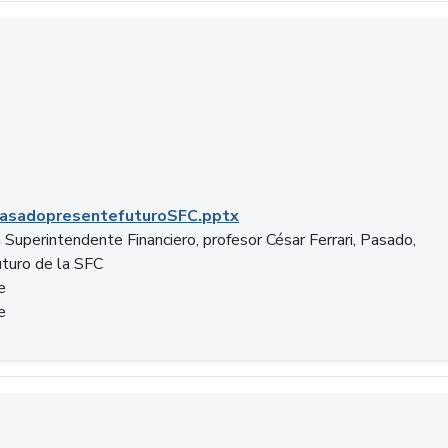
C.pptx
asadopresentefuturoSFC.pptx
 Superintendente Financiero, profesor César Ferrari, Pasado,
uturo de la SFC
e
e
n.docx