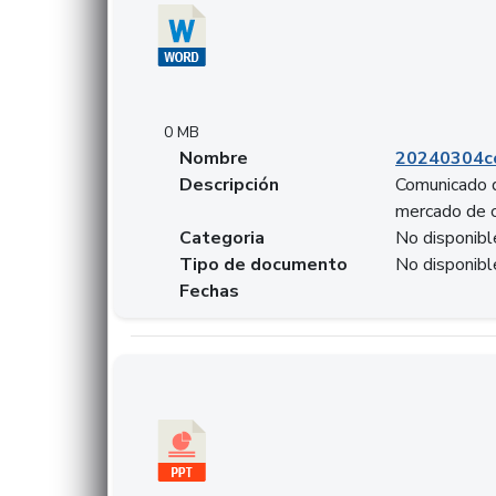
0 MB
Nombre
20240304co
Descripción
Comunicado d
mercado de 
Categoria
No disponibl
Tipo de documento
No disponibl
Fechas
Descargar 20240229preforoviviendaasobancari