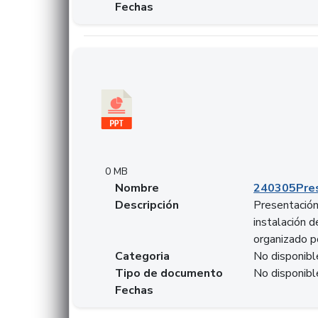
Fechas
Descargar 240305PresentacionColcapital.pptx
0 MB
Nombre
240305Pres
Descripción
Presentación 
instalación 
organizado p
Categoria
No disponibl
Tipo de documento
No disponibl
Fechas