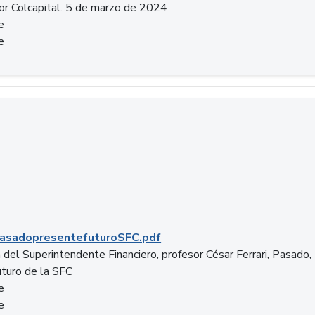
or Colcapital. 5 de marzo de 2024
e
e
.pdf
asadopresentefuturoSFC.pdf
 del Superintendente Financiero, profesor César Ferrari, Pasado,
uturo de la SFC
e
e