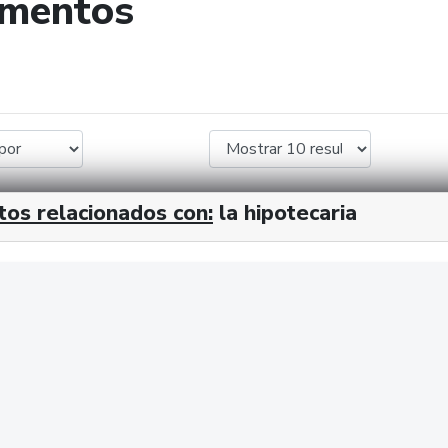
umentos
de búsqueda
tos relacionados con:
la hipotecaria
cx