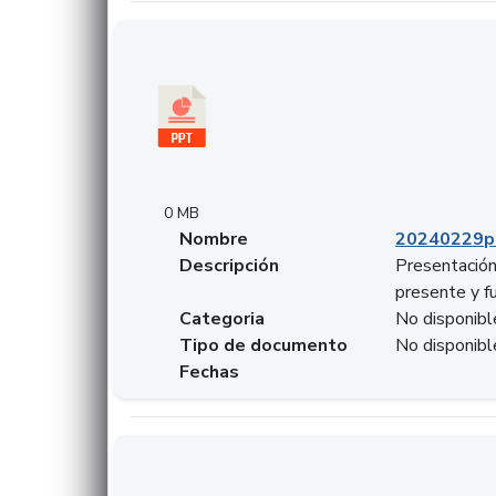
Descargar 20240229pasadopresentefuturoSF
0 MB
Nombre
20240229p
Descripción
Presentación
presente y f
Categoria
No disponibl
Tipo de documento
No disponibl
Fechas
Descargar 20240304comColdestinodeinversio