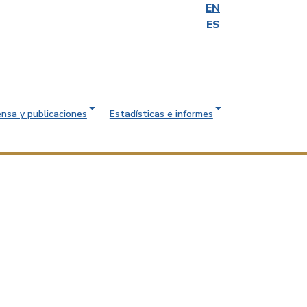
EN
ES
ensa y publicaciones
Estadísticas e informes