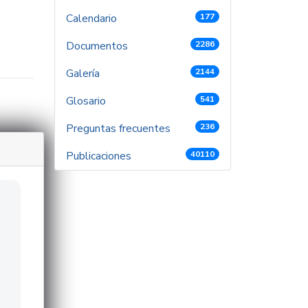
Calendario
177
Documentos
2286
Galería
2144
Glosario
541
Preguntas frecuentes
236
Publicaciones
40110