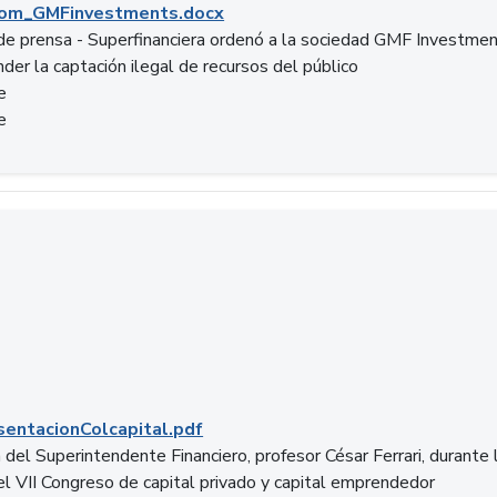
om_GMFinvestments.docx
e prensa - Superfinanciera ordenó a la sociedad GMF Investme
der la captación ilegal de recursos del público
e
e
entacionColcapital.pdf
del Superintendente Financiero, profesor César Ferrari, durante 
del VII Congreso de capital privado y capital emprendedor