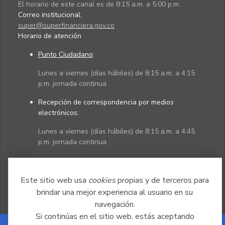
El horario de este canal es de 8:15 a.m. a 5:00 p.m.
Correo institucional:
super@superfinanciera.gov.co
Horario de atención
Punto Ciudadano
:
Lunes a viernes (días hábiles) de 8:15 a.m. a 4:15
p.m. jornada continua
Recepción de correspondencia por medios
electrónicos:
Lunes a viernes (días hábiles) de 8:15 a.m. a 4:45
p.m. jornada continua
Políticas
Mapa del sitio
Este sitio web usa
cookies
propias y de terceros para
brindar una mejor experiencia al usuario en su
navegación.
Si continúas en el sitio web, estás aceptando