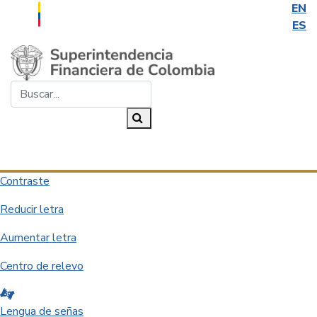
EN
ES
Saltar al contenido principal
Buscar...
Buscar
Desplegar navegación
Contraste
Reducir letra
Aumentar letra
Centro de relevo
Lengua de señas