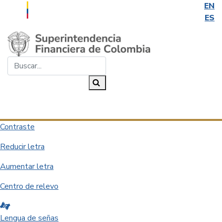
EN
ES
Saltar al contenido principal
Buscar...
Buscar
Desplegar navegación
Contraste
Reducir letra
Aumentar letra
Centro de relevo
Lengua de señas