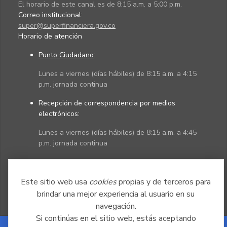
El horario de este canal es de 8:15 a.m. a 5:00 p.m.
Correo institucional:
super@superfinanciera.gov.co
Horario de atención
Punto Ciudadano
:
Lunes a viernes (días hábiles) de 8:15 a.m. a 4:15
p.m. jornada continua
Recepción de correspondencia por medios
electrónicos:
Lunes a viernes (días hábiles) de 8:15 a.m. a 4:45
p.m. jornada continua
Políticas
Mapa del sitio
Este sitio web usa
cookies
propias y de terceros para
brindar una mejor experiencia al usuario en su
navegación.
Si continúas en el sitio web, estás aceptando