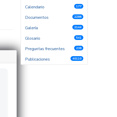
Calendario
177
Documentos
2286
Galería
2144
Glosario
541
Preguntas frecuentes
236
Publicaciones
40110