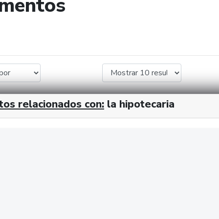
umentos
de búsqueda
tos relacionados con:
la hipotecaria
cx