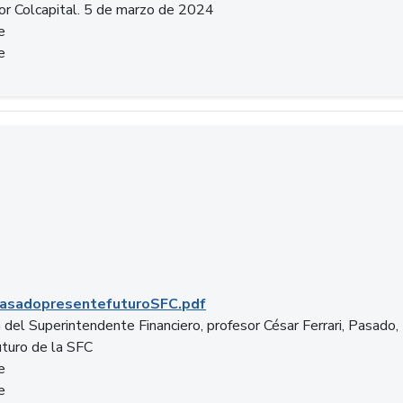
or Colcapital. 5 de marzo de 2024
e
e
.pdf
asadopresentefuturoSFC.pdf
 del Superintendente Financiero, profesor César Ferrari, Pasado,
uturo de la SFC
e
e