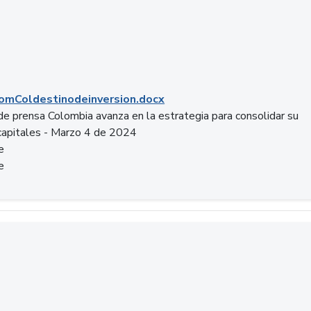
mColdestinodeinversion.docx
e prensa Colombia avanza en la estrategia para consolidar su
capitales - Marzo 4 de 2024
e
e
a.pptx