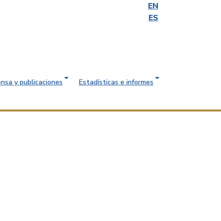
EN
ES
ensa y publicaciones
Estadísticas e informes