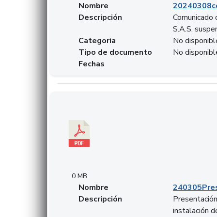
Nombre
20240308c
Descripción
Comunicado d
S.A.S. suspen
Categoria
No disponibl
Tipo de documento
No disponibl
Fechas
Descargar 240305PresentacionColcapital.pdf
0 MB
Nombre
240305Pres
Descripción
Presentación 
instalación 