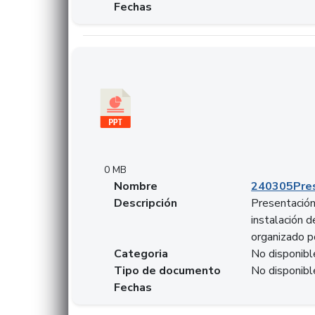
Fechas
Descargar 240305PresentacionColcapital.pptx
0 MB
Nombre
240305Pres
Descripción
Presentación 
instalación 
organizado p
Categoria
No disponibl
Tipo de documento
No disponibl
Fechas