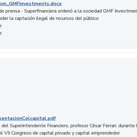
om_GMFinvestments.docx
e prensa - Superfinanciera ordenó a la sociedad GMF Investme
der la captación ilegal de recursos del público
e
e
entacionColcapital.pdf
del Superintendente Financiero, profesor César Ferrari, durante 
del VII Congreso de capital privado y capital emprendedor