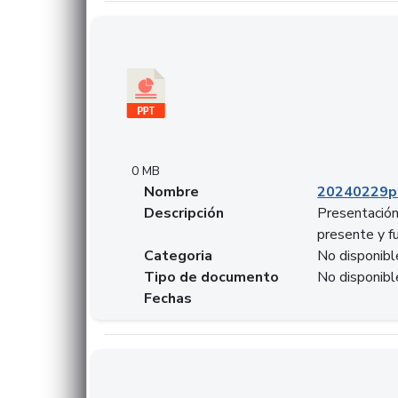
Descargar 20240229pasadopresentefuturoSF
0 MB
Nombre
20240229p
Descripción
Presentación
presente y f
Categoria
No disponibl
Tipo de documento
No disponibl
Fechas
Descargar 20240304comColdestinodeinversio