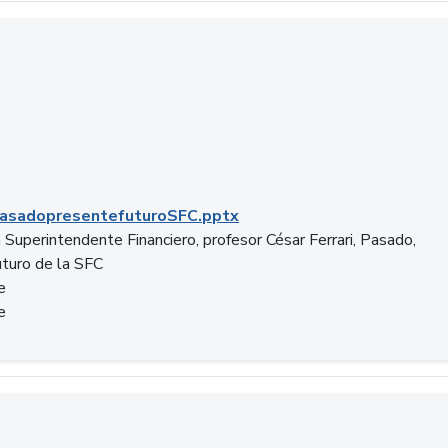
C.pptx
asadopresentefuturoSFC.pptx
 Superintendente Financiero, profesor César Ferrari, Pasado,
uturo de la SFC
e
e
n.docx