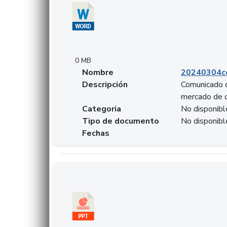
0 MB
Nombre
20240304co
Descripción
Comunicado d
mercado de 
Categoria
No disponibl
Tipo de documento
No disponibl
Fechas
Descargar 20240229preforoviviendaasobancari