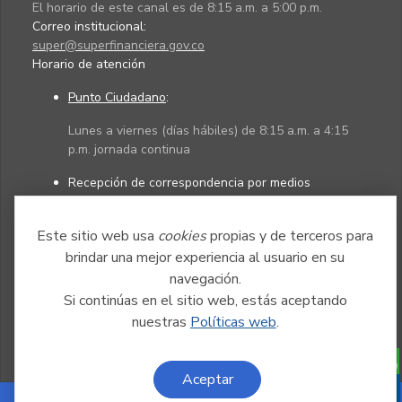
El horario de este canal es de 8:15 a.m. a 5:00 p.m.
Correo institucional:
super@superfinanciera.gov.co
Horario de atención
Punto Ciudadano
:
Lunes a viernes (días hábiles) de 8:15 a.m. a 4:15
p.m. jornada continua
Recepción de correspondencia por medios
electrónicos:
Este sitio web usa
cookies
propias y de terceros para
Lunes a viernes (días hábiles) de 8:15 a.m. a 4:45
p.m. jornada continua
brindar una mejor experiencia al usuario en su
navegación.
Si continúas en el sitio web, estás aceptando
Políticas
Mapa del sitio
nuestras
Políticas web
.
Aceptar