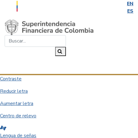
EN
ES
Saltar al contenido principal
Buscar...
Buscar
Desplegar navegación
Contraste
Reducir letra
Aumentar letra
Centro de relevo
Lengua de señas