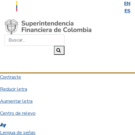
EN
ES
Saltar al contenido principal
Buscar...
Buscar
Desplegar navegación
Contraste
Reducir letra
Aumentar letra
Centro de relevo
Lengua de señas