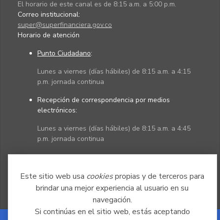
El horario de este canal es de 8:15 a.m. a 5:00 p.m.
Correo institucional:
super@superfinanciera.gov.co
Horario de atención
Punto Ciudadano
:
Lunes a viernes (días hábiles) de 8:15 a.m. a 4:15
p.m. jornada continua
Recepción de correspondencia por medios
electrónicos:
Lunes a viernes (días hábiles) de 8:15 a.m. a 4:45
p.m. jornada continua
Políticas
Mapa del sitio
Este sitio web usa
cookies
propias y de terceros para
brindar una mejor experiencia al usuario en su
navegación.
Si continúas en el sitio web, estás aceptando