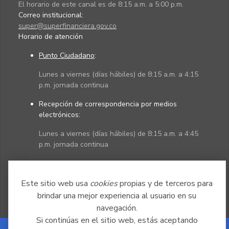
El horario de este canal es de 8:15 a.m. a 5:00 p.m.
Correo institucional:
super@superfinanciera.gov.co
Horario de atención
Punto Ciudadano
:
Lunes a viernes (días hábiles) de 8:15 a.m. a 4:15
p.m. jornada continua
Recepción de correspondencia por medios
electrónicos:
Lunes a viernes (días hábiles) de 8:15 a.m. a 4:45
p.m. jornada continua
Políticas
Mapa del sitio
Este sitio web usa
cookies
propias y de terceros para
brindar una mejor experiencia al usuario en su
navegación.
Si continúas en el sitio web, estás aceptando