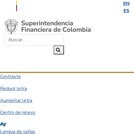
EN
ES
Saltar al contenido principal
Buscar...
Buscar
Desplegar navegación
Contraste
Reducir letra
Aumentar letra
Centro de relevo
Lengua de señas