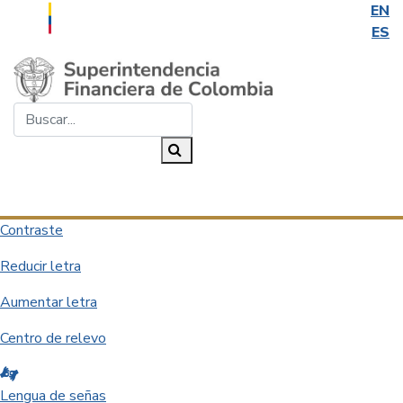
EN
ES
Saltar al contenido principal
Buscar...
Buscar
Desplegar navegación
Contraste
Reducir letra
Aumentar letra
Centro de relevo
Lengua de señas