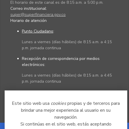
El horario de este canal es de 8:15 a.m. a 5:00 p.m.
Correo institucional:
super@superfinanciera.gov.co
Horario de atención
Punto Ciudadano
:
Lunes a viernes (días hábiles) de 8:15 a.m. a 4:15
p.m. jornada continua
Recepción de correspondencia por medios
electrónicos:
Lunes a viernes (días hábiles) de 8:15 a.m. a 4:45
p.m. jornada continua
Políticas
Mapa del sitio
Este sitio web usa
cookies
propias y de terceros para
brindar una mejor experiencia al usuario en su
navegación.
Si continúas en el sitio web, estás aceptando