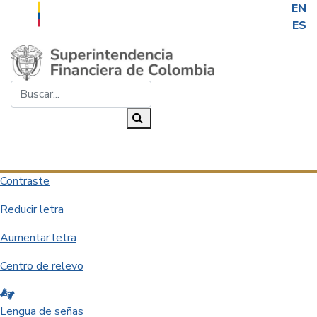
EN
ES
Saltar al contenido principal
Buscar...
Buscar
Desplegar navegación
Contraste
Reducir letra
Aumentar letra
Centro de relevo
Lengua de señas