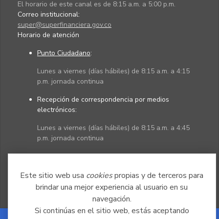
El horario de este canal es de 8:15 a.m. a 5:00 p.m.
Correo institucional:
super@superfinanciera.gov.co
Horario de atención
Punto Ciudadano
:
Lunes a viernes (días hábiles) de 8:15 a.m. a 4:15
p.m. jornada continua
Recepción de correspondencia por medios
electrónicos:
Lunes a viernes (días hábiles) de 8:15 a.m. a 4:45
p.m. jornada continua
Políticas
Mapa del sitio
Este sitio web usa
cookies
propias y de terceros para
brindar una mejor experiencia al usuario en su
navegación.
Si continúas en el sitio web, estás aceptando